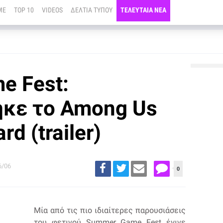
ME
TOP 10
VIDEOS
ΔΕΛΤΙΑ ΤΥΠΟΥ
ΤΕΛΕΥΤΑΙΑ ΝΕΑ
e Fest:
κε το Among Us
rd (trailer)
6/06
0
Μία από τις πιο ιδιαίτερες παρουσιάσεις
του φετινού Summer Game Fest έγινε