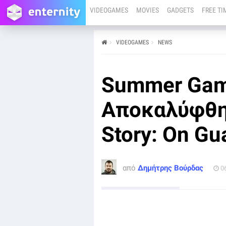
VIDEOGAMES
MOVIES
GADGETS
FREE TI
VIDEOGAMES
NEWS
από
Δημήτρης Βούρδας
06/06
Μία από τις πιο ιδιαίτερες παρουσιάσεις του φετινού
Summer Gam
Summer Game Fest έγινε κατά τη διάρκεια των
σύντομων teaser trailer που κατέκλυσαν το σόου.
Αποκαλύφθη
Story: On Gua
από
Δημήτρης Βούρδας
0