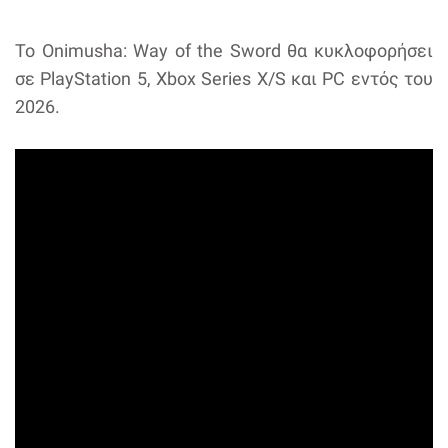
Το Onimusha: Way of the Sword θα κυκλοφορήσει
σε PlayStation 5, Xbox Series X/S και PC εντός του
2026.