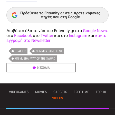
Πρόσθεσε το Enternity.gr στις προτεινόμενες
πηγές σου στη Google
Διαβάστε όλα τα νέα του Enternity.gr στο
Google News
,
στο
Facebook
στο
Twitter
και στο
Instagram
και
κάντε
εγγραφή στο Newsletter
TRAILER
SUMMER GAME FEST
ONIMUSHA: WAY OF THE SWORD
0 ΣΧΟΛΙΑ
VIDEOGAMES
MOVIES
GADGETS
FREE TIME
TOP 10
VIDEOS