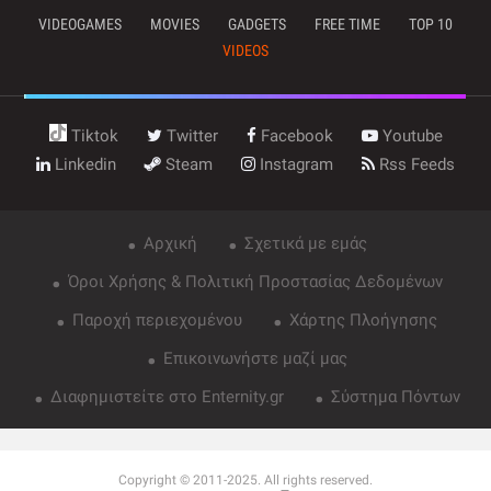
VIDEOGAMES
MOVIES
GADGETS
FREE TIME
TOP 10
VIDEOS
Tiktok
Twitter
Facebook
Youtube
Linkedin
Steam
Instagram
Rss Feeds
Αρχική
Σχετικά με εμάς
Όροι Χρήσης & Πολιτική Προστασίας Δεδομένων
Παροχή περιεχομένου
Χάρτης Πλοήγησης
Επικοινωνήστε μαζί μας
Διαφημιστείτε στο Enternity.gr
Σύστημα Πόντων
Copyright © 2011-2025. All rights reserved.