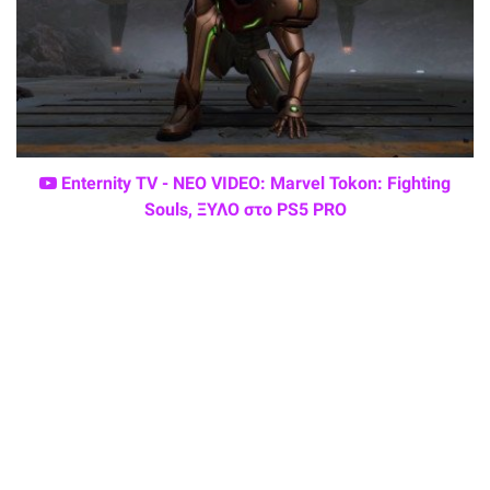
Enternity TV - ΝΕΟ VIDEO: Marvel Tokon: Fighting
Souls, ΞΥΛΟ στο PS5 PRO