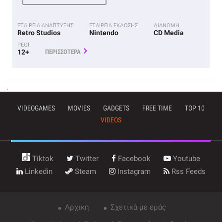
ΕΤΑΙΡΕΙΑ ΑΝΑΠΤΥΞΗΣ
ΕΤΑΙΡΕΙΑ ΕΚΔΟΣΗΣ
ΔΙΑΝΟΜΗ
Retro Studios
Nintendo
CD Media
PEGI
12+
ΠΕΡΙΣΣΟΤΕΡΑ
VIDEOGAMES
MOVIES
GADGETS
FREE TIME
TOP 10
VIDEOS
Tiktok
Twitter
Facebook
Youtube
Linkedin
Steam
Instagram
Rss Feeds
Αρχική
Σχετικά με εμάς