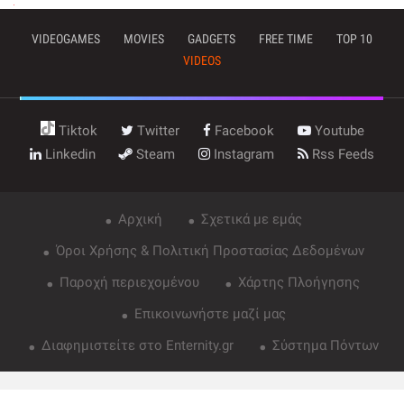
VIDEOGAMES
MOVIES
GADGETS
FREE TIME
TOP 10
VIDEOS
Tiktok
Twitter
Facebook
Youtube
Linkedin
Steam
Instagram
Rss Feeds
Αρχική
Σχετικά με εμάς
Όροι Χρήσης & Πολιτική Προστασίας Δεδομένων
Παροχή περιεχομένου
Χάρτης Πλοήγησης
Επικοινωνήστε μαζί μας
Διαφημιστείτε στο Enternity.gr
Σύστημα Πόντων