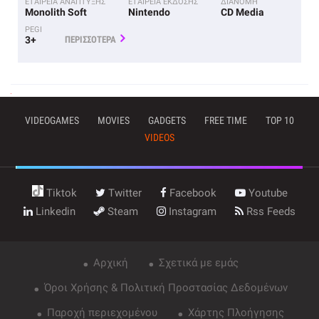
ΕΤΑΙΡΕΙΑ ΑΝΑΠΤΥΞΗΣ
ΕΤΑΙΡΕΙΑ ΕΚΔΟΣΗΣ
ΔΙΑΝΟΜΗ
Monolith Soft
Nintendo
CD Media
PEGI
3+
ΠΕΡΙΣΣΟΤΕΡΑ
VIDEOGAMES
MOVIES
GADGETS
FREE TIME
TOP 10
VIDEOS
Tiktok
Twitter
Facebook
Youtube
Linkedin
Steam
Instagram
Rss Feeds
Αρχική
Σχετικά με εμάς
Όροι Χρήσης & Πολιτική Προστασίας Δεδομένων
Παροχή περιεχομένου
Χάρτης Πλοήγησης