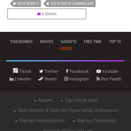
XBOX SERIES S
THE BLOOD OF DAWNWALKER
0 ΣΧΟΛΙΑ
VIDEOGAMES
MOVIES
GADGETS
FREE TIME
TOP 10
VIDEOS
Tiktok
Twitter
Facebook
Youtube
Linkedin
Steam
Instagram
Rss Feeds
Αρχική
Σχετικά με εμάς
Όροι Χρήσης & Πολιτική Προστασίας Δεδομένων
Παροχή περιεχομένου
Χάρτης Πλοήγησης
Επικοινωνήστε μαζί μας