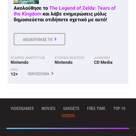
Ακολούθησε το
The Legend of Zelda: Tears of
the Kingdom
και λάβε ενημερώσεις μόλις
δημοσιεύεται οτιδήποτε σχετικό με αυτό!
ΑΚΟΛΟΥΘΗΣΕ ΤΟ
ΕΤΑΙΡΕΙΑ ΑΝΑΠΤΥΞΗΣ
ΕΤΑΙΡΕΙΑ ΕΚΔΟΣΗΣ
ΔΙΑΝΟΜΗ
Nintendo
Nintendo
CD Media
PEGI
12+
ΠΕΡΙΣΣΟΤΕΡΑ
VIDEOGAMES
MOVIES
GADGETS
FREE TIME
TOP 10
VIDEOS