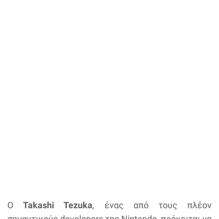
Ο
Takashi Tezuka
, ένας από τους πλέον
σημαντικούς developers της Nintendo, πρόκειται να