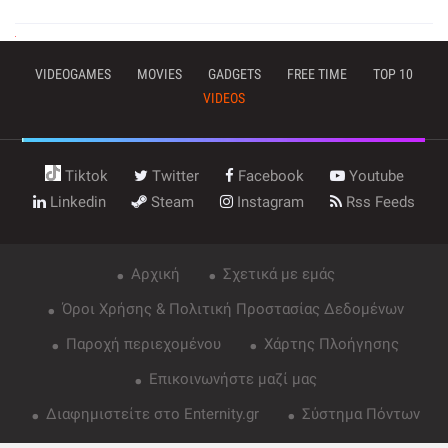
VIDEOGAMES
MOVIES
GADGETS
FREE TIME
TOP 10
VIDEOS
Tiktok
Twitter
Facebook
Youtube
Linkedin
Steam
Instagram
Rss Feeds
Αρχική
Σχετικά με εμάς
Όροι Χρήσης & Πολιτική Προστασίας Δεδομένων
Παροχή περιεχομένου
Χάρτης Πλοήγησης
Επικοινωνήστε μαζί μας
Διαφημιστείτε στο Enternity.gr
Σύστημα Πόντων