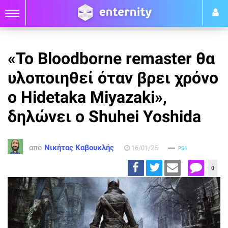
«Το Bloodborne remaster θα
υλοποιηθεί όταν βρει χρόνο
ο Hidetaka Miyazaki»,
δηλώνει ο Shuhei Yoshida
από
Νικήτας Καβουκλής
16/01/25
PS4
0