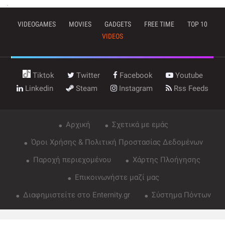
VIDEOGAMES
MOVIES
GADGETS
FREE TIME
TOP 10
VIDEOS
Tiktok
Twitter
Facebook
Youtube
Linkedin
Steam
Instagram
Rss Feeds
Αρχική
Σχετικά με εμάς
Όροι Χρήσης & Πολιτική Προστασίας Δεδομένων
Παροχή περιεχομένου
Χάρτης Πλοήγησης
Επικοινωνήστε μαζί μας
Διαφημιστείτε στο Enternity.gr
Σύστημα Πόντων