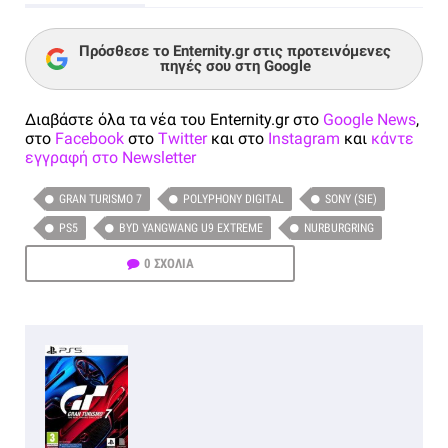
Πρόσθεσε το Enternity.gr στις προτεινόμενες
πηγές σου στη Google
Διαβάστε όλα τα νέα του Enternity.gr στο
Google News
,
στο
Facebook
στο
Twitter
και στο
Instagram
και
κάντε
εγγραφή στο Newsletter
GRAN TURISMO 7
POLYPHONY DIGITAL
SONY (SIE)
PS5
BYD YANGWANG U9 EXTREME
NURBURGRING
0 ΣΧΟΛΙΑ