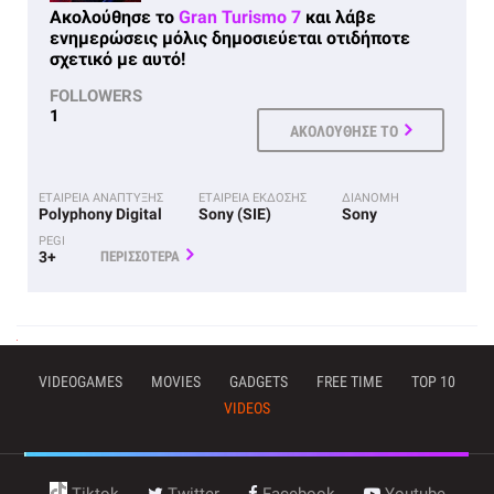
Ακολούθησε το
Gran Turismo 7
και λάβε
ενημερώσεις μόλις δημοσιεύεται οτιδήποτε
σχετικό με αυτό!
FOLLOWERS
1
ΑΚΟΛΟΥΘΗΣΕ ΤΟ
ΕΤΑΙΡΕΙΑ ΑΝΑΠΤΥΞΗΣ
ΕΤΑΙΡΕΙΑ ΕΚΔΟΣΗΣ
ΔΙΑΝΟΜΗ
Polyphony Digital
Sony (SIE)
Sony
PEGI
3+
ΠΕΡΙΣΣΟΤΕΡΑ
VIDEOGAMES
MOVIES
GADGETS
FREE TIME
TOP 10
VIDEOS