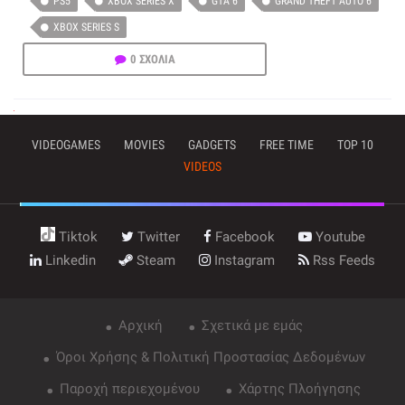
PS5
XBOX SERIES X
GTA 6
GRAND THEFT AUTO 6
XBOX SERIES S
0 ΣΧΟΛΙΑ
VIDEOGAMES
MOVIES
GADGETS
FREE TIME
TOP 10
VIDEOS
Tiktok
Twitter
Facebook
Youtube
Linkedin
Steam
Instagram
Rss Feeds
Αρχική
Σχετικά με εμάς
Όροι Χρήσης & Πολιτική Προστασίας Δεδομένων
Παροχή περιεχομένου
Χάρτης Πλοήγησης