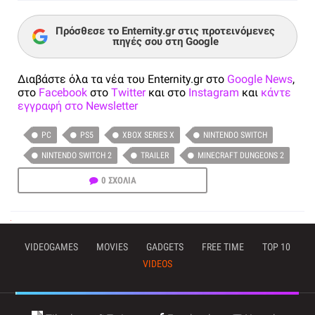
Πρόσθεσε το Enternity.gr στις προτεινόμενες
πηγές σου στη Google
Διαβάστε όλα τα νέα του Enternity.gr στο
Google News
,
στο
Facebook
στο
Twitter
και στο
Instagram
και
κάντε
εγγραφή στο Newsletter
PC
PS5
XBOX SERIES X
NINTENDO SWITCH
NINTENDO SWITCH 2
TRAILER
MINECRAFT DUNGEONS 2
0 ΣΧΟΛΙΑ
VIDEOGAMES
MOVIES
GADGETS
FREE TIME
TOP 10
VIDEOS