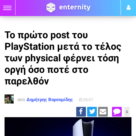
Το πρώτο post του
PlayStation μετά το τέλος
των physical φέρνει τόση
οργή όσο ποτέ στο
παρελθόν
από
Δημήτρης Βαρσαμίδης
08/07
1