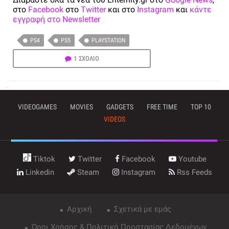
στο
Facebook
στο
Twitter
και στο
Instagram
και
κάντε
εγγραφή στο Newsletter
PS4
PS5
PLAYSTATION
1 ΣΧΟΛΙΟ
VIDEOGAMES
MOVIES
GADGETS
FREE TIME
TOP 10
VIDEOS
Tiktok
Twitter
Facebook
Youtube
Linkedin
Steam
Instagram
Rss Feeds
Αρχική
Σχετικά με εμάς
Όροι Χρήσης & Πολιτική Προστασίας Δεδομένων