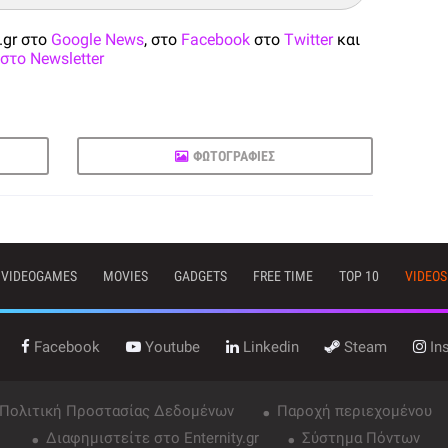
.gr στο
Google News
, στο
Facebook
στο
Twitter
και
στο Newsletter
ΦΩΤΟΓΡΑΦΙΕΣ
VIDEOGAMES
MOVIES
GADGETS
FREE TIME
TOP 10
VIDEOS
Facebook
Youtube
Linkedin
Steam
In
 Πολιτική Προστασίας Δεδομένων
Παροχή περιεχομένου
Διαφημιστείτε στο Enternity.gr
Σύστημα Πόντων