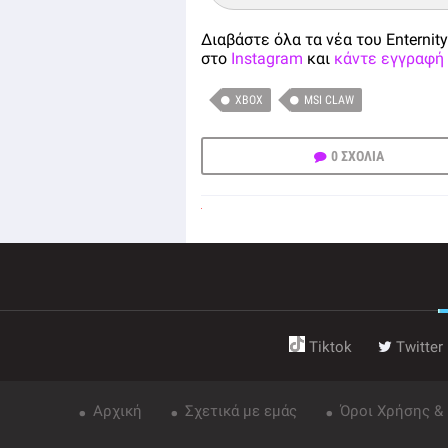
Διαβάστε όλα τα νέα του Enternity
στο
Instagram
και
κάντε εγγραφή 
XBOX
MSI CLAW
0 ΣΧΟΛΙΑ
Tiktok
Twitter
Αρχική
Σχετικά με εμάς
Όροι Χρήσης &