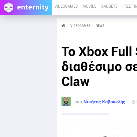
VIDEOGAMES
MOVIES
GADGETS
FREE TI
VIDEOGAMES
NEWS
από
Νικήτας Καβουκλής
04/11/25
Το νέο Xbox Full Screen Experience (FSE) της
To Xbox Full
Microsoft, που κάνει την πλοήγησης παρόμοια με αυτή
μιας κονσόλας σε φορητές συσκευές για PC gaming με
Windows, έρχεται και στο MSI Claw.
διαθέσιμο σ
Claw
από
Νικήτας Καβουκλής