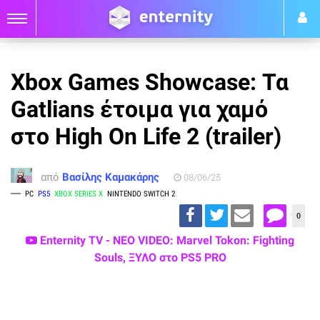
Xbox Games Showcase: Τα
Gatlians έτοιμα για χαμό
στο High On Life 2 (trailer)
από
Βασίλης Καμακάρης
08/06/25
PC
PS5
XBOX SERIES X
NINTENDO SWITCH 2
0
Enternity TV - ΝΕΟ VIDEO: Marvel Tokon: Fighting
Souls, ΞΥΛΟ στο PS5 PRO