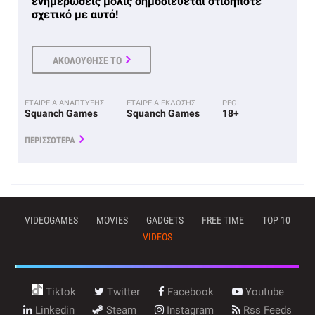
ενημερώσεις μόλις δημοσιεύεται οτιδήποτε
σχετικό με αυτό!
ΑΚΟΛΟΥΘΗΣΕ ΤΟ
ΕΤΑΙΡΕΙΑ ΑΝΑΠΤΥΞΗΣ
ΕΤΑΙΡΕΙΑ ΕΚΔΟΣΗΣ
PEGI
Squanch Games
Squanch Games
18+
ΠΕΡΙΣΣΟΤΕΡΑ
VIDEOGAMES
MOVIES
GADGETS
FREE TIME
TOP 10
VIDEOS
Tiktok
Twitter
Facebook
Youtube
Linkedin
Steam
Instagram
Rss Feeds