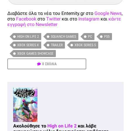
Διαβάστε όλα τα νέα του Enternity.gr στο
Google News
,
στο
Facebook
στο
Twitter
και στο
Instagram
και
κάντε
εγγραφή στο Newsletter
HIGH ON LIFE 2
SQUANCH GAMES
PC
PS5
XBOX SERIES X
TRAILER
XBOX SERIES S
XBOX GAMES SHOWCASE
0 ΣΧΟΛΙΑ
Ακολούθησε το
High on Life 2
και λάβε