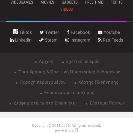
VIDEOGAMES
MOVIES
GADGETS
FREE TIME
TOP 10
VIDEOS
Tiktok
Twitter
Facebook
Youtube
Linkedin
Steam
Instagram
Rss Feeds
Αρχική
Σχετικά με εμάς
Όροι Χρήσης & Πολιτική Προστασίας Δεδομένων
Παροχή περιεχομένου
Χάρτης Πλοήγησης
Επικοινωνήστε μαζί μας
Διαφημιστείτε στο Enternity.gr
Σύστημα Πόντων
Copyright © 2011-2025. All rights reserved.
powered by √
9