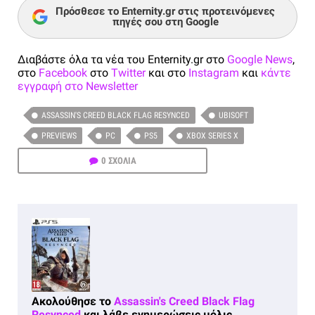
Πρόσθεσε το Enternity.gr στις προτεινόμενες
πηγές σου στη Google
Διαβάστε όλα τα νέα του Enternity.gr στο
Google News
,
στο
Facebook
στο
Twitter
και στο
Instagram
και
κάντε
εγγραφή στο Newsletter
ASSASSIN'S CREED BLACK FLAG RESYNCED
UBISOFT
PREVIEWS
PC
PS5
XBOX SERIES X
0 ΣΧΟΛΙΑ
Ακολούθησε το
Assassin's Creed Black Flag
Resynced
και λάβε ενημερώσεις μόλις