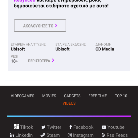
δημοσιεύεται οτιδήποτε σχετικό με αυτό!
ΑΚΟΛΟΥΘΗΣΕ ΤΟ
ΕΤΑΙΡΕΙΑ ΑΝΑΠΤΥΞΗΣ
ΕΤΑΙΡΕΙΑ ΕΚΔΟΣΗΣ
ΔΙΑΝΟΜΗ
Ubisoft
Ubisoft
CD Media
PEGI
18+
ΠΕΡΙΣΣΟΤΕΡΑ
VIDEOGAMES
MOVIES
GADGETS
FREE TIME
TOP 10
VIDEOS
Tiktok
Twitter
Facebook
Youtube
Linkedin
Steam
Instagram
Rss Feeds