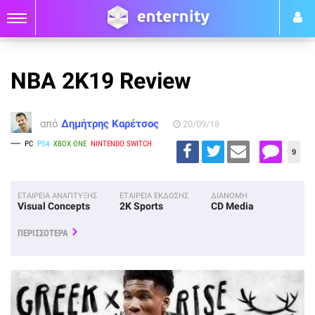
NBA 2K19 Review
από
Δημήτρης Καρέτσος
20/09/18
PC
PS4
XBOX ONE
NINTENDO SWITCH
9
ΕΤΑΙΡΕΙΑ ΑΝΑΠΤΥΞΗΣ
ΕΤΑΙΡΕΙΑ ΕΚΔΟΣΗΣ
ΔΙΑΝΟΜΗ
Visual Concepts
2K Sports
CD Media
ΠΕΡΙΣΣΟΤΕΡΑ