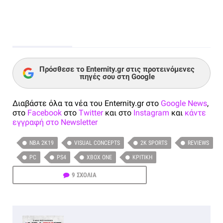
Πρόσθεσε το Enternity.gr στις προτεινόμενες
πηγές σου στη Google
Διαβάστε όλα τα νέα του Enternity.gr στο
Google News
,
στο
Facebook
στο
Twitter
και στο
Instagram
και
κάντε
εγγραφή στο Newsletter
NBA 2K19
VISUAL CONCEPTS
2K SPORTS
REVIEWS
PC
PS4
XBOX ONE
ΚΡΙΤΙΚΉ
9 ΣΧΟΛΙΑ