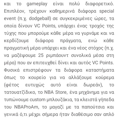
και το gameplay είναι πολύ διαφορετικό.
Επιπλέον, τρέχουν καθημερινά διάφορα special
event (π.χ. dodgeball) σε συγκεκριμένες ώρες, τα
οποία δίνουν VC Points, υπάρχει ένας τροχός της
τύχης που μπορούμε κάθε μέρα να γυρνάμε και να
κερδίζουμε διάφορα πράγματα, ενώ κάθε
πραγματική μέρα υπάρχει και ένα νέος στόχος (π.χ.
να μαζέψουμε 25 ριμπάουντ συνολικά μέσα στη
μέρα) που αν επιτευχθεί δίνει και αυτός VC Points.
Φυσικά επιστρέφουν τα διάφορα καταστήματα
όπως το κουρείο για να αλλάξουμε κούρεμα
(φέτος ευτυχώς αυτό είναι δωρεάν), το
τατουατζίδικο, το NBA Store, ένα μηχάνημα για να
τυπώνουμε custom μπλουζάκια, τα κλειστά γήπεδα
του NBAProAm, το μαγαζί με τα παπούτσια και
γενικά ό,τι μέχρι σήμερα ήταν διαθέσιμο σαν απλό