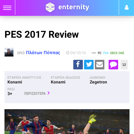
PES 2017 Review
από
Πλάτων Πέππας
04/10/16
PC
PS4
XBOX ONE
12
ΕΤΑΙΡΕΙΑ ΑΝΑΠΤΥΞΗΣ
ΕΤΑΙΡΕΙΑ ΕΚΔΟΣΗΣ
ΔΙΑΝΟΜΗ
Konami
Konami
Zegetron
PEGI
3+
ΠΕΡΙΣΣΟΤΕΡΑ