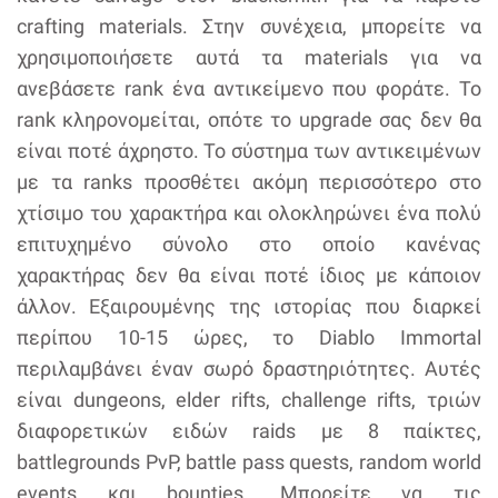
crafting materials. Στην συνέχεια, μπορείτε να
χρησιμοποιήσετε αυτά τα materials για να
ανεβάσετε rank ένα αντικείμενο που φοράτε. Το
rank κληρονομείται, οπότε το upgrade σας δεν θα
είναι ποτέ άχρηστο. Το σύστημα των αντικειμένων
με τα ranks προσθέτει ακόμη περισσότερο στο
χτίσιμο του χαρακτήρα και ολοκληρώνει ένα πολύ
επιτυχημένο σύνολο στο οποίο κανένας
χαρακτήρας δεν θα είναι ποτέ ίδιος με κάποιον
άλλον. Εξαιρουμένης της ιστορίας που διαρκεί
περίπου 10-15 ώρες, το Diablo Immortal
περιλαμβάνει έναν σωρό δραστηριότητες. Αυτές
είναι dungeons, elder rifts, challenge rifts, τριών
διαφορετικών ειδών raids με 8 παίκτες,
battlegrounds PvP, battle pass quests, random world
events και bounties. Μπορείτε να τις