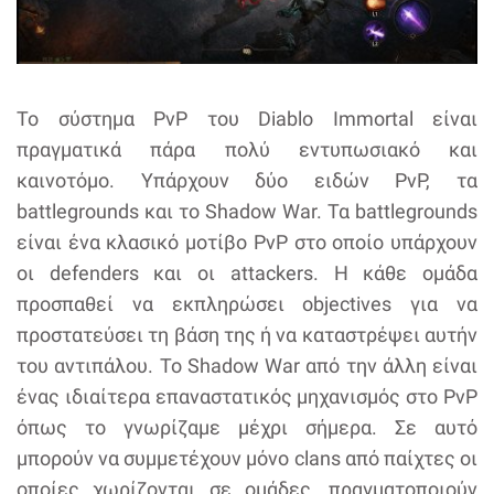
Το σύστημα PvP του Diablo Immortal είναι
πραγματικά πάρα πολύ εντυπωσιακό και
καινοτόμο. Υπάρχουν δύο ειδών PvP, τα
battlegrounds και το Shadow War. Τα battlegrounds
είναι ένα κλασικό μοτίβο PvP στο οποίο υπάρχουν
οι defenders και οι attackers. Η κάθε ομάδα
προσπαθεί να εκπληρώσει objectives για να
προστατεύσει τη βάση της ή να καταστρέψει αυτήν
του αντιπάλου. Το Shadow War από την άλλη είναι
ένας ιδιαίτερα επαναστατικός μηχανισμός στο PvP
όπως το γνωρίζαμε μέχρι σήμερα. Σε αυτό
μπορούν να συμμετέχουν μόνο clans από παίχτες οι
οποίες χωρίζονται σε ομάδες, πραγματοποιούν