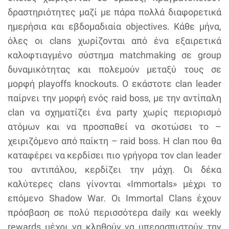
δραστηριότητες μαζί με πάρα πολλά διαφορετικά
ημερήσια και εβδομαδιαία objectives. Κάθε μήνα,
όλες οι clans χωρίζονται από ένα εξαιρετικά
καλοφτιαγμένο σύστημα matchmaking σε group
δυναμικότητας και πολεμούν μεταξύ τους σε
μορφή playoffs knockouts. Ο εκάστοτε clan leader
παίρνει την μορφή ενός raid boss, με την αντίπαλη
clan να σχηματίζει ένα party χωρίς περιορισμό
ατόμων και να προσπαθεί να σκοτώσει το –
χειριζόμενο από παίκτη – raid boss. Η clan που θα
καταφέρει να κερδίσει πιο γρήγορα τον clan leader
του αντιπάλου, κερδίζει την μάχη. Οι δέκα
καλύτερες clans γίνονται «Immortals» μέχρι το
επόμενο Shadow War. Οι Immortal Clans έχουν
πρόσβαση σε πολύ περισσότερα daily και weekly
rewards μέχρι να κληθούν να υπερασπιστούν την