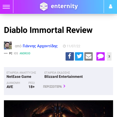
Diablo Immortal Review
από
Γιάννης Αρχοντίδης
11/07/22
PC
IOS
ANDROID
3
ΕΤΑΙΡΕΙΑ ΑΝΑΠΤΥΞΗΣ
ΕΤΑΙΡΕΙΑ ΕΚΔΟΣΗΣ
NetEase Game
Blizzard Entertainment
ΔΙΑΝΟΜΗ
PEGI
AVE
18+
ΠΕΡΙΣΣΟΤΕΡΑ