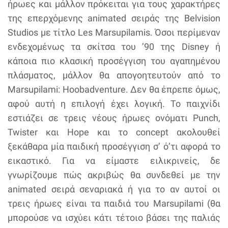
ήρωες και μάλλον πρόκειται για τους χαρακτήρες
της επερχόμενης animated σειράς της Belvision
Studios με τίτλο Les Marsupilamis. Όσοι περίμεναν
ενδεχομένως τα σκίτσα του ’90 της Disney ή
κάποια πιο κλασική προσέγγιση του αγαπημένου
πλάσματος, μάλλον θα απογοητευτούν από το
Marsupilami: Hoobadventure. Δεν θα έπρεπε όμως,
αφού αυτή η επιλογή έχει λογική. Το παιχνίδι
εστιάζει σε τρεις νέους ήρωες ονόματι Punch,
Twister και Hope και το concept ακολουθεί
ξεκάθαρα μία παιδική προσέγγιση σ’ ό’τι αφορά το
εικαστικό. Για να είμαστε ειλικρινείς, δε
γνωρίζουμε πώς ακριβώς θα συνδεθεί με την
animated σειρά σεναριακά ή για το αν αυτοί οι
τρεις ήρωες είναι τα παιδιά του Marsupilami (θα
μπορούσε να ισχύει κάτι τέτοιο βάσει της παλιάς