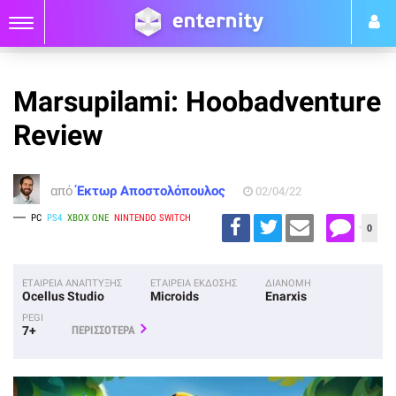
Marsupilami: Hoobadventure
Review
από
Έκτωρ Αποστολόπουλος
02/04/22
PC
PS4
XBOX ONE
NINTENDO SWITCH
0
ΕΤΑΙΡΕΙΑ ΑΝΑΠΤΥΞΗΣ
ΕΤΑΙΡΕΙΑ ΕΚΔΟΣΗΣ
ΔΙΑΝΟΜΗ
Ocellus Studio
Microids
Enarxis
PEGI
7+
ΠΕΡΙΣΣΟΤΕΡΑ