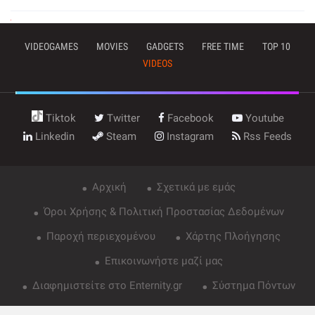
VIDEOGAMES
MOVIES
GADGETS
FREE TIME
TOP 10
VIDEOS
Tiktok
Twitter
Facebook
Youtube
Linkedin
Steam
Instagram
Rss Feeds
Αρχική
Σχετικά με εμάς
Όροι Χρήσης & Πολιτική Προστασίας Δεδομένων
Παροχή περιεχομένου
Χάρτης Πλοήγησης
Επικοινωνήστε μαζί μας
Διαφημιστείτε στο Enternity.gr
Σύστημα Πόντων