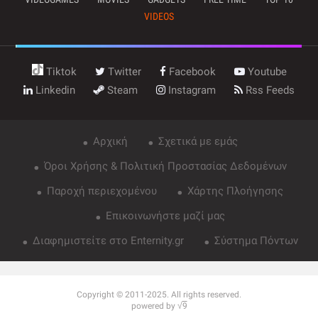
VIDEOS
Tiktok
Twitter
Facebook
Youtube
Linkedin
Steam
Instagram
Rss Feeds
Αρχική
Σχετικά με εμάς
Όροι Χρήσης & Πολιτική Προστασίας Δεδομένων
Παροχή περιεχομένου
Χάρτης Πλοήγησης
Επικοινωνήστε μαζί μας
Διαφημιστείτε στο Enternity.gr
Σύστημα Πόντων
Copyright © 2011-2025. All rights reserved.
powered by √
9