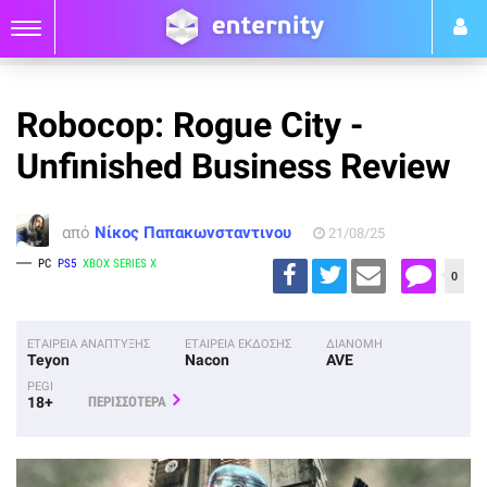
Robocop: Rogue City -
Unfinished Business Review
από
Νίκος Παπακωνσταντινου
21/08/25
PC
PS5
XBOX SERIES X
0
ΕΤΑΙΡΕΙΑ ΑΝΑΠΤΥΞΗΣ
ΕΤΑΙΡΕΙΑ ΕΚΔΟΣΗΣ
ΔΙΑΝΟΜΗ
Teyon
Nacon
AVE
PEGI
18+
ΠΕΡΙΣΣΟΤΕΡΑ