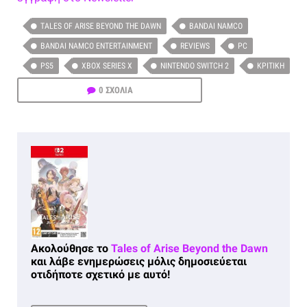
TALES OF ARISE BEYOND THE DAWN
BANDAI NAMCO
BANDAI NAMCO ENTERTAINMENT
REVIEWS
PC
PS5
XBOX SERIES X
NINTENDO SWITCH 2
ΚΡΙΤΙΚΉ
0 ΣΧΟΛΙΑ
Ακολούθησε το
Tales of Arise Beyond the Dawn
και λάβε ενημερώσεις μόλις δημοσιεύεται
οτιδήποτε σχετικό με αυτό!