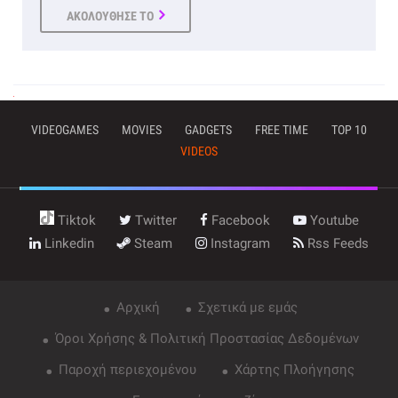
ΑΚΟΛΟΥΘΗΣΕ ΤΟ
VIDEOGAMES
MOVIES
GADGETS
FREE TIME
TOP 10
VIDEOS
Tiktok
Twitter
Facebook
Youtube
Linkedin
Steam
Instagram
Rss Feeds
Αρχική
Σχετικά με εμάς
Όροι Χρήσης & Πολιτική Προστασίας Δεδομένων
Παροχή περιεχομένου
Χάρτης Πλοήγησης