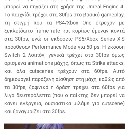
μπορεί να πηγάζει στη χρήση της Unreal Engine 4.
Το παιχνίδι τρέχει στα 30fps στο βασικό gameplay,
τη στιγμή που τα PS4/Xbox One έτρεχαν με
ξεκλείδωτο frame rate και κυρίως έμεναν κοντά
στα 30fps, ενώ οι εκδόσεις PS5/Xbox Series X|S
πρόσθεσαν Performance Mode για 60fps. Η έκδοση
Switch 2 λοιπόν, γενικά τρέχει στα 30fps όμως
ορισμένα animations μάχης, όπως τα Strike attacks,
και όλα cutscenes τρέχουν στα 60fps. Αυτό
δημιουργεί παράξενη αίσθηση στη μάχη, καθώς από
τα 30fps, ξαφνικά η δράση τρέχει στα 60fps για
λίγα δευτερόλεπτα (που ο παίκτης δεν μπορεί να
κάνει ενέργεια, ουσιαστικά μιλάμε για cutscene)
και ξαναγυρίζει στα 30fps.