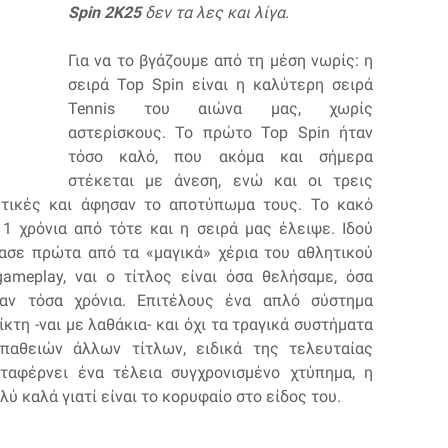
Spin 2K25
δεν τα λες και λίγα.
Για να το βγάζουμε από τη μέση νωρίς: η
σειρά Top Spin είναι η καλύτερη σειρά
Tennis του αιώνα μας, χωρίς
αστερίσκους. Το πρώτο Top Spin ήταν
τόσο καλό, που ακόμα και σήμερα
στέκεται με άνεση, ενώ και οι τρεις
ετικές και άφησαν το αποτύπωμα τους. Το κακό
11 χρόνια από τότε και η σειρά μας έλειψε. Ιδού
ρασε πρώτα από τα «μαγικά» χέρια του αθλητικού
ameplay, ναι ο τίτλος είναι όσα θελήσαμε, όσα
αν τόσα χρόνια. Επιτέλους ένα απλό σύστημα
ίκτη -ναι με λαθάκια- και όχι τα τραγικά συστήματα
αθειών άλλων τίτλων, ειδικά της τελευταίας
ταφέρνει ένα τέλεια συγχρονισμένο χτύπημα, η
ύ καλά γιατί είναι το κορυφαίο στο είδος του.