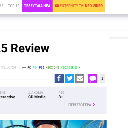
ME
TOP 10
ΤΕΛΕΥΤΑΙΑ ΝΕΑ
ENTERNITY TV:
ΝΕΟ VIDEO
25 Review
13/06/24
PC
PS4
PS5
XBOX ONE
XBOX SERIES X
1
ΟΣΗΣ
ΔΙΑΝΟΜΗ
PEGI
teractive
CD Media
3+
ΠΕΡΙΣΣΟΤΕΡΑ