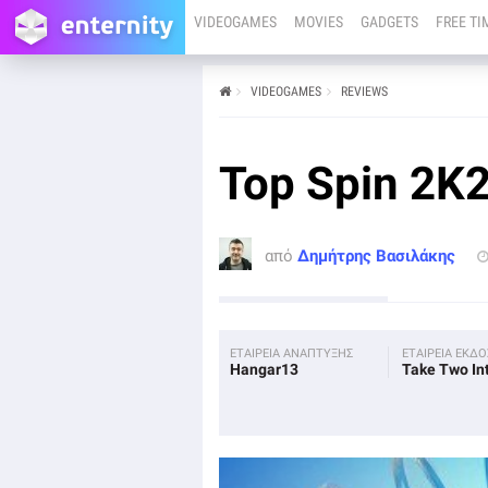
VIDEOGAMES
MOVIES
GADGETS
FREE TI
VIDEOGAMES
REVIEWS
από
Δημήτρης Βασιλάκης
13/06/24
PC
PS4
PS5
XBOX ONE
XBOX SERIES X
Top Spin 2K
Λόγω εξαιρετικού παρελθόντος είχαμε πολύ
μεγαλύτερες προσδοκίες και τα προβλήματα που
εμφανίστηκαν στο Top Spin 2K25 δεν τα λες και λίγα.
από
Δημήτρης Βασιλάκης
ΕΤΑΙΡΕΙΑ ΑΝΑΠΤΥΞΗΣ
ΕΤΑΙΡΕΙΑ ΕΚΔ
Hangar13
Take Two In