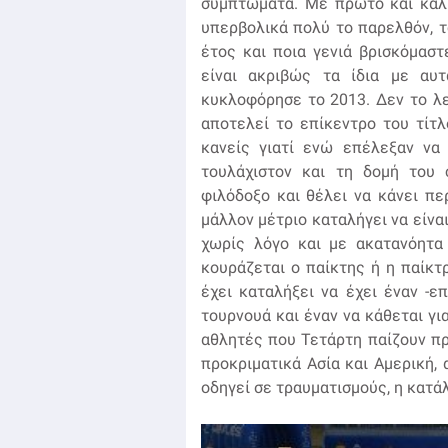
συμπτώματα. Με πρώτο και καλύ
υπερβολικά πολύ το παρελθόν, τ
έτος και ποια γενιά βρισκόμαστ
είναι ακριβώς τα ίδια με αυ
κυκλοφόρησε το 2013. Δεν το λε
αποτελεί το επίκεντρο του τίτλ
κανείς γιατί ενώ επέλεξαν να
τουλάχιστον και τη δομή του c
φιλόδοξο και θέλει να κάνει πε
μάλλον μέτριο καταλήγει να είναι
χωρίς λόγο και με ακατανόητα 
κουράζεται ο παίκτης ή η παίκτρ
έχει καταλήξει να έχει έναν -ε
τουρνουά και έναν να κάθεται γ
αθλητές που Τετάρτη παίζουν π
προκριματικά Ασία και Αμερική, 
οδηγεί σε τραυματισμούς, η κατάλ