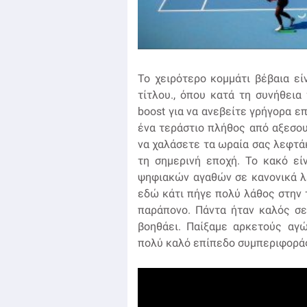
Το χειρότερο κομμάτι βέβαια είν
τίτλου., όπου κατά τη συνήθεια
boost για να ανεβείτε γρήγορα ε
ένα τεράστιο πλήθος από αξεσουά
να χαλάσετε τα ωραία σας λεφτάκ
τη σημερινή εποχή. Το κακό εί
ψηφιακών αγαθών σε κανονικά λ
εδώ κάτι πήγε πολύ λάθος στην τ
παράπονο. Πάντα ήταν καλός σε 
βοηθάει. Παίξαμε αρκετούς αγ
πολύ καλό επίπεδο συμπεριφοράς