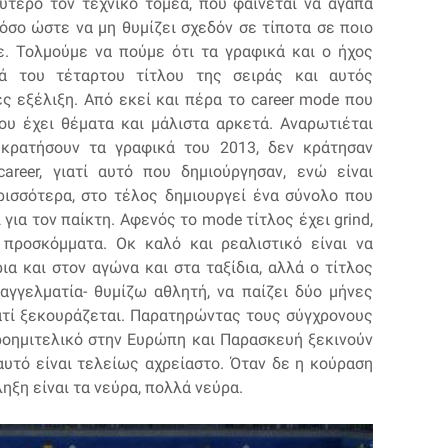
τερο τον τεχνικό τομέα, που φαίνεται να αγαπά
όσο ώστε να μη θυμίζει σχεδόν σε τίποτα σε ποιο
ε. Τολμούμε να πούμε ότι τα γραφικά και ο ήχος
τά του τέταρτου τίτλου της σειράς και αυτός
ς εξέλιξη. Από εκεί και πέρα το career mode που
ου έχει θέματα και μάλιστα αρκετά. Αναρωτιέται
 κρατήσουν τα γραφικά του 2013, δεν κράτησαν
areer, γιατί αυτό που δημιούργησαν, ενώ είναι
ρισσότερα, στο τέλος δημιουργεί ένα σύνολο που
 για τον παίκτη. Αφενός το mode τίτλος έχει grind,
προσκόμματα. Οκ καλό και ρεαλιστικό είναι να
ια και στον αγώνα και στα ταξίδια, αλλά ο τίτλος
παγγελματία- θυμίζω αθλητή, να παίζει δύο μήνες
ιατί ξεκουράζεται. Παρατηρώντας τους σύγχρονους
ροημιτελικό στην Ευρώπη και Παρασκευή ξεκινούν
αυτό είναι τελείως αχρείαστο. Όταν δε η κούραση
ηξη είναι τα νεύρα, πολλά νεύρα.