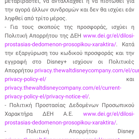
μεταβιβαστεί, να ανταλλαχθεί ή να πιστωθεί για
την αγορά άλλων συνδρομών και δεν θα ισχύει εάν
ληφθεί από τρίτο μέρος.
- Για τους σκοπούς της προσφοράς, ισχύει η
Πολιτική Απορρήτου της ΔΕΗ
www.dei.gr/el/dilosi-
prostasias-dedomenon-prosopikou-xaraktira/
. Κατά
την εξαργύρωση του κωδικού προσφοράς και την
εγγραφή στο Disney+ ισχύουν οι Πολιτικές
Απορρήτου
privacy.thewaltdisneycompany.com/el/cur
privacy-policy-el/
και
privacy.thewaltdisneycompany.com/el/current-
privacy-policy-el/privacy-notice-el/
.
- Πολιτική Προστασίας Δεδομένων Προσωπικού
Χαρακτήρα ΔΕΗ Α.Ε.
www.dei.gr/el/dilosi-
prostasias-dedomenon-prosopikou-xaraktira/
.
- Πολιτική Απορρήτου Disney