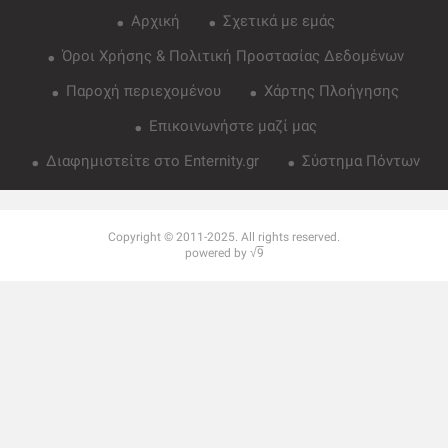
Αρχική
Σχετικά με εμάς
Όροι Χρήσης & Πολιτική Προστασίας Δεδομένων
Παροχή περιεχομένου
Χάρτης Πλοήγησης
Επικοινωνήστε μαζί μας
Διαφημιστείτε στο Enternity.gr
Σύστημα Πόντων
Copyright © 2011-2025. All rights reserved.
powered by √
9