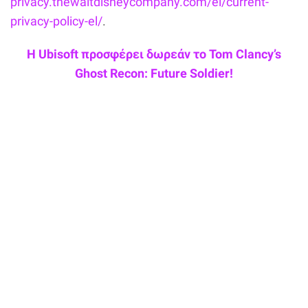
privacy.thewaltdisneycompany.com/el/current-
privacy-policy-el/
.
Η Ubisoft προσφέρει δωρεάν το Tom Clancy’s
Ghost Recon: Future Soldier!