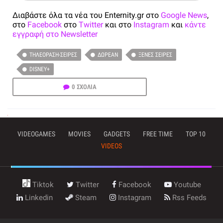
Διαβάστε όλα τα νέα του Enternity.gr στο
Google News
,
στο
Facebook
στο
Twitter
και στο
Instagram
και
κάντε
εγγραφή στο Newsletter
ΤΗΛΕΌΡΑΣΗ-ΣΕΙΡΈΣ
ΔΩΡΕΆΝ
ΞΈΝΕΣ ΣΕΙΡΈΣ
DISNEY+
0 ΣΧΟΛΙΑ
VIDEOGAMES
MOVIES
GADGETS
FREE TIME
TOP 10
VIDEOS
Tiktok
Twitter
Facebook
Youtube
Linkedin
Steam
Instagram
Rss Feeds