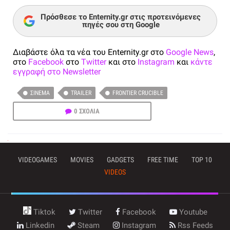
Πρόσθεσε το Enternity.gr στις προτεινόμενες
πηγές σου στη Google
Διαβάστε όλα τα νέα του Enternity.gr στο
Google News
,
στο
Facebook
στο
Twitter
και στο
Instagram
και
κάντε
εγγραφή στο Newsletter
ΣΙΝΕΜΆ
TRAILER
FRONTIER CRUCIBLE
0 ΣΧΟΛΙΑ
VIDEOGAMES
MOVIES
GADGETS
FREE TIME
TOP 10
VIDEOS
Tiktok
Twitter
Facebook
Youtube
Linkedin
Steam
Instagram
Rss Feeds