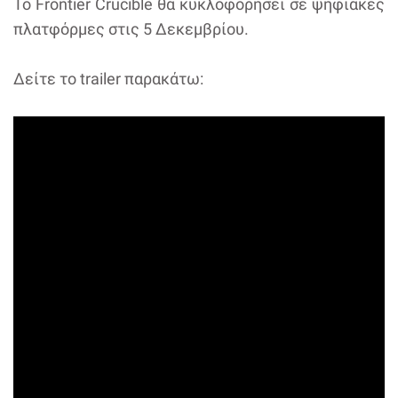
Το Frontier Crucible θα κυκλοφορήσει σε ψηφιακές
πλατφόρμες στις 5 Δεκεμβρίου.
Δείτε το trailer παρακάτω: