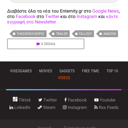
Διαβάστε όλα τα νέα του Enternity.gr στο
Google News
,
στο
Facebook
στο
Twitter
και στο
Instagram
και
κάντε
εγγραφή στο Newsletter
ΤΗΛΕΌΡΑΣΗ-ΣΕΙΡΈΣ
TRAILER
FALLOUT
AMAZON
0 ΣΧΟΛΙΑ
VIDEOGAMES
MOVIES
GADGETS
FREE TIME
TOP 10
VIDEOS
Tiktok
Twitter
Facebook
Youtube
Linkedin
Steam
Instagram
Rss Feeds