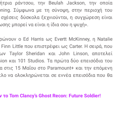
ήτρια ράντσου, την Beulah Jackson, την οποία
ening. Σύμφωνα με τη σύνοψη, στην περιοχή του
 σχέσεις δύσκολα ξεχνιούνται, η συγχώρεση είναι
ωσης μπορεί να είναι η ίδια σου η ψυχή».
νουν ο Ed Harris ως Evertt McKinney, η Natalie
Finn Little που επιστρέφει ως Carter. Η σειρά, που
ων Taylor Sheridan και John Linson, αποτελεί
ion και 101 Studios. Τα πρώτα δύο επεισόδια του
α στις 15 Μαΐου στο Paramount+ και την επόμενη
κλο να ολοκληρώνεται σε εννέα επεισόδια που θα
το Tom Clancy’s Ghost Recon: Future Soldier!