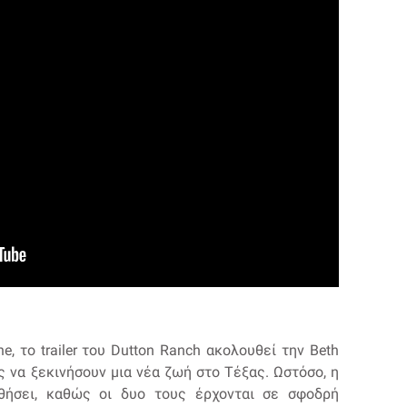
e, το trailer του Dutton Ranch ακολουθεί την Beth
ς να ξεκινήσουν μια νέα ζωή στο Τέξας. Ωστόσο, η
θήσει, καθώς οι δυο τους έρχονται σε σφοδρή