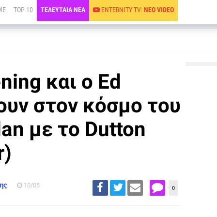
ME
TOP 10
ΤΕΛΕΥΤΑΙΑ ΝΕΑ
ENTERNITY TV:
ΝΕΟ VIDEO
ning και ο Ed
νουν στον κόσμο του
dan με το Dutton
r)
ης
10/05
0