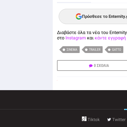
Πρόσθεσε το Enternity
Διαβάστε όλα τα νέα του Enternity
στο
Instagram
και
κάντε εγγραφή 
ΣΙΝΕΜΆ
TRAILER
GATTO
0 ΣΧΟΛΙΑ
Tiktok
Twitter