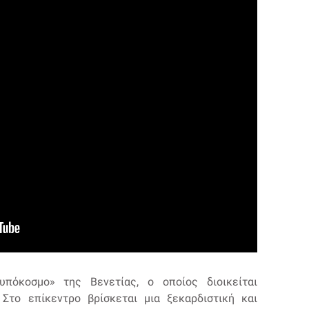
«υπόκοσμο» της Βενετίας, ο οποίος διοικείται
Στο επίκεντρο βρίσκεται μια ξεκαρδιστική και