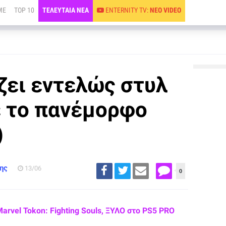
ME
TOP 10
ΤΕΛΕΥΤΑΙΑ ΝΕΑ
ENTERNITY TV:
ΝΕΟ VIDEO
άζει εντελώς στυλ
ε το πανέμορφο
)
ης
13/06
0
Marvel Tokon: Fighting Souls, ΞΥΛΟ στο PS5 PRO