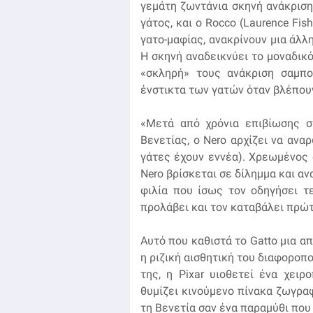
γεμάτη ζωντάνια σκηνή ανάκρισης
γάτος, και ο Rocco (Laurence Fi
γατο-μαφίας, ανακρίνουν μια άλλ
Η σκηνή αναδεικνύει το μοναδικ
«σκληρή» τους ανάκριση σαμπο
ένστικτα των γατών όταν βλέπουν
«Μετά από χρόνια επιβίωσης στ
Βενετίας, ο Nero αρχίζει να ανα
γάτες έχουν εννέα). Χρεωμένος σ
Nero βρίσκεται σε δίλημμα και α
φιλία που ίσως τον οδηγήσει τ
προλάβει και τον καταβάλει πρώτ
Αυτό που καθιστά το Gatto μια α
η ριζική αισθητική του διαφοροπ
της, η Pixar υιοθετεί ένα χειρο
θυμίζει κινούμενο πίνακα ζωγραφ
τη Βενετία σαν ένα παραμύθι που