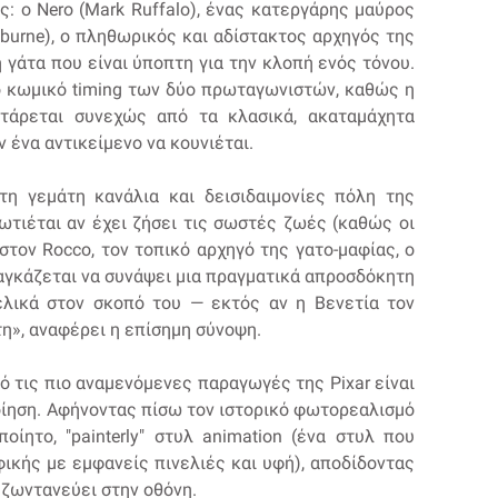
: ο Nero (Mark Ruffalo), ένας κατεργάρης μαύρος
shburne), ο πληθωρικός και αδίστακτος αρχηγός της
η γάτα που είναι ύποπτη για την κλοπή ενός τόνου.
ό κωμικό timing των δύο πρωταγωνιστών, καθώς η
τάρεται συνεχώς από τα κλασικά, ακαταμάχητα
 ένα αντικείμενο να κουνιέται.
η γεμάτη κανάλια και δεισιδαιμονίες πόλη της
ρωτιέται αν έχει ζήσει τις σωστές ζωές (καθώς οι
τον Rocco, τον τοπικό αρχηγό της γατο-μαφίας, ο
ναγκάζεται να συνάψει μια πραγματικά απροσδόκητη
ελικά στον σκοπό του — εκτός αν η Βενετία τον
η», αναφέρει η επίσημη σύνοψη.
πό τις πιο αναμενόμενες παραγωγές της Pixar είναι
οίηση. Αφήνοντας πίσω τον ιστορικό φωτορεαλισμό
ποίητο, "painterly" στυλ animation (ένα στυλ που
ικής με εμφανείς πινελιές και υφή), αποδίδοντας
 ζωντανεύει στην οθόνη.