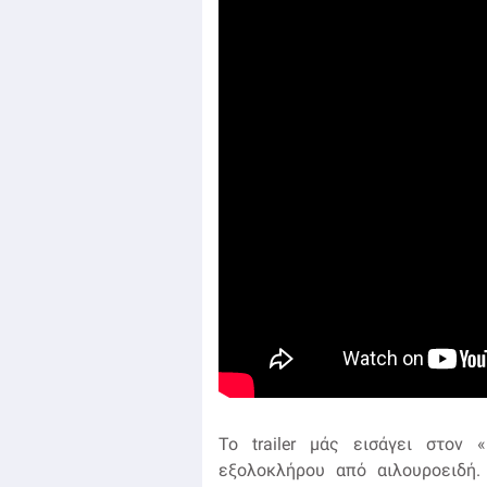
Το trailer μάς εισάγει στον 
εξολοκλήρου από αιλουροειδή. 