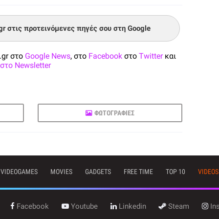
.gr στις προτεινόμενες πηγές σου στη Google
.gr στο
Google News
, στο
Facebook
στο
Twitter
και
στο Newsletter
ΦΩΤΟΓΡΑΦΙΕΣ
VIDEOGAMES
MOVIES
GADGETS
FREE TIME
TOP 10
VIDEOS
Facebook
Youtube
Linkedin
Steam
In