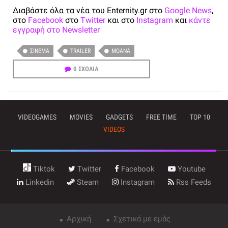
Διαβάστε όλα τα νέα του Enternity.gr στο
Google News
,
στο
Facebook
στο
Twitter
και στο
Instagram
και
κάντε
εγγραφή στο Newsletter
ΣΙΝΕΜΆ
TRAILER
MOANA
0 ΣΧΟΛΙΑ
VIDEOGAMES
MOVIES
GADGETS
FREE TIME
TOP 10
VIDEOS
Tiktok
Twitter
Facebook
Youtube
Linkedin
Steam
Instagram
Rss Feeds
Αρχική
Σχετικά με εμάς