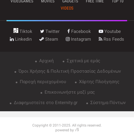
VIDEOGAMES
MOVIES
GADGETS
FREE TIME
TOP 10
VIDEOS
Tiktok
Twitter
Facebook
Youtube
Linkedin
Steam
Instagram
Rss Feeds
Αρχική
Σχετικά με εμάς
Όροι Χρήσης & Πολιτική Προστασίας Δεδομένων
Παροχή περιεχομένου
Χάρτης Πλοήγησης
Επικοινωνήστε μαζί μας
Διαφημιστείτε στο Enternity.gr
Σύστημα Πόντων
Copyright © 2011-2025. All rights reserved.
powered by √
9