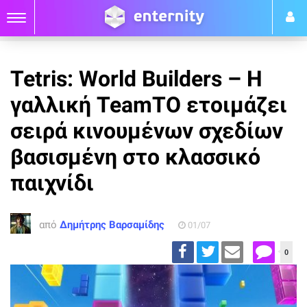
Tetris: World Builders – Η
γαλλική TeamTO ετοιμάζει
σειρά κινουμένων σχεδίων
βασισμένη στο κλασσικό
παιχνίδι
από
Δημήτρης Βαρσαμίδης
01/07
0