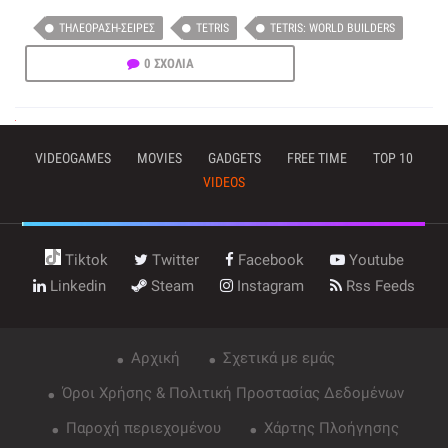
ΤΗΛΕΌΡΑΣΗ-ΣΕΙΡΈΣ
TETRIS
TETRIS: WORLD BUILDERS
0 ΣΧΟΛΙΑ
VIDEOGAMES
MOVIES
GADGETS
FREE TIME
TOP 10
VIDEOS
Tiktok
Twitter
Facebook
Youtube
Linkedin
Steam
Instagram
Rss Feeds
Αρχική
Σχετικά με εμάς
Όροι Χρήσης & Πολιτική Προστασίας Δεδομένων
Παροχή περιεχομένου
Χάρτης Πλοήγησης