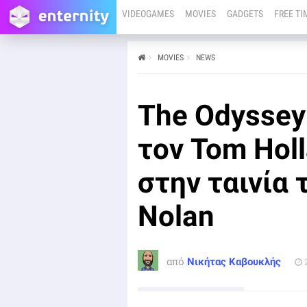
VIDEOGAMES
MOVIES
GADGETS
FREE TI
MOVIES
NEWS
από
Νικήτας Καβουκλής
26/02/25
Τα γυρίσματα της ταινίας The Odyssey του Christopher
The Odyssey
Nolan έχουν ξεκινήσει στο Marrakesh του Μαρόκο και
οι πρώτες εικόνες έχουν αρχίσει να κυκλοφορούν στο
διαδίκτυο.
τον Tom Hol
στην ταινία 
Nolan
από
Νικήτας Καβουκλής