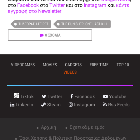
στο
Facebook
στο
Twitter
και στο
Instagram
και
κάντε
εγγραφή στο Newsletter
ΤΗΛΕΌΡΑΣΗ-ΣΕΙΡΈΣ
THE PUNISHER: ONE LAST KILL
0 ΣΧΟΛΙΑ
VIDEOGAMES
MOVIES
GADGETS
FREE TIME
TOP 10
VIDEOS
Tiktok
Twitter
Facebook
Youtube
Linkedin
Steam
Instagram
Rss Feeds
Αρχική
Σχετικά με εμάς
Όροι Χρήσης & Πολιτική Προστασίας Δεδομένων