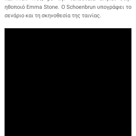
ηθοποιό Emma Stone. Ο Schoenbrun υπογράφει το
σενάριο και τη σκηνοθεσία της ταινίας.