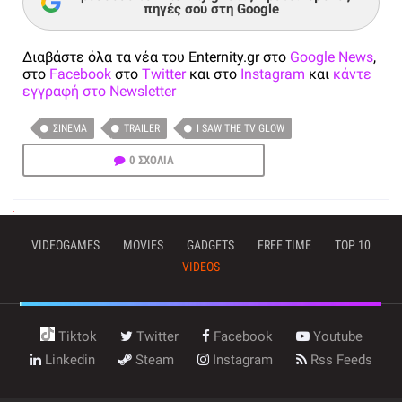
πηγές σου στη Google
Διαβάστε όλα τα νέα του Enternity.gr στο
Google News
,
στο
Facebook
στο
Twitter
και στο
Instagram
και
κάντε
εγγραφή στο Newsletter
ΣΙΝΕΜΆ
TRAILER
I SAW THE TV GLOW
0 ΣΧΟΛΙΑ
VIDEOGAMES
MOVIES
GADGETS
FREE TIME
TOP 10
VIDEOS
Tiktok
Twitter
Facebook
Youtube
Linkedin
Steam
Instagram
Rss Feeds