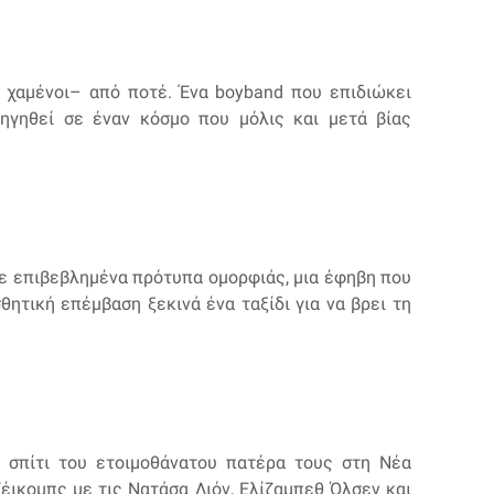
ι χαμένοι– από ποτέ. Ένα boyband που επιδιώκει
ηγηθεί σε έναν κόσμο που μόλις και μετά βίας
με επιβεβλημένα πρότυπα ομορφιάς, μια έφηβη που
θητική επέμβαση ξεκινά ένα ταξίδι για να βρει τη
 σπίτι του ετοιμοθάνατου πατέρα τους στη Νέα
έικομπς με τις Νατάσα Λιόν, Ελίζαμπεθ Όλσεν και