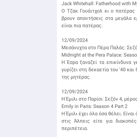
Jack Whitehall: Fatherhood with M
Ο Τζακ Γουάιτχολ κι ο πατέρας 
βρουν απαντήσεις στα μεγάλα ε
είναι πια πατέρας.
12/09/2024
Μεσάνυχτα στο Πέρα Παλάς: Σεζό
Midnight at the Pera Palace: Seas
Η Έσρα ξαναζεί τα επικίνδυνα γ
γυρίζει στη δεκαετία του '40 κα
της μητέρας.
12/09/2024
Η Έμιλι στο Παρίσι: Σεζόν 4, μέρο
Emily in Paris: Season 4 Part 2
Η Έμιλι έχει όλα όσα θέλει. Είναι
στις Άλπεις είτε για διακοπέ
περιπέτεια.