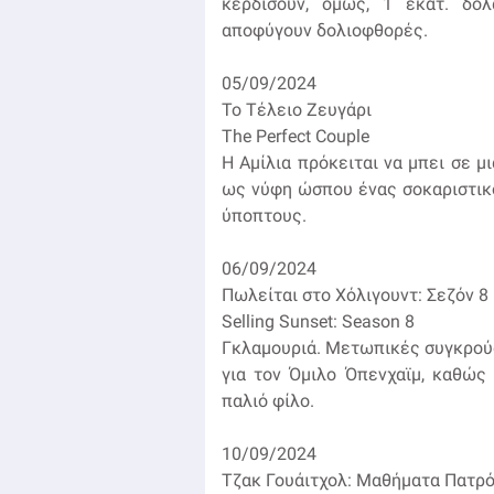
κερδίσουν, όμως, 1 εκατ. δο
αποφύγουν δολιοφθορές.
05/09/2024
Το Τέλειο Ζευγάρι
The Perfect Couple
Η Αμίλια πρόκειται να μπει σε μ
ως νύφη ώσπου ένας σοκαριστικό
ύποπτους.
06/09/2024
Πωλείται στο Χόλιγουντ: Σεζόν 8
Selling Sunset: Season 8
Γκλαμουριά. Μετωπικές συγκρούσε
για τον Όμιλο Όπενχαϊμ, καθώς 
παλιό φίλο.
10/09/2024
Τζακ Γουάιτχολ: Μαθήματα Πατρ