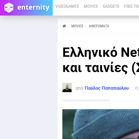
VIDEOGAMES
MOVIES
GADGETS
FREE TI
MOVIES
ΑΦΙΕΡΩΜΑΤΑ
από
Παύλος Παπαπαύλου
31/08/24
Το Netflix ανακοίνωσε το νέο περιεχόμενο που θα
Ελληνικό Net
προστεθεί στη βιβλιοθήκη του για τους Έλληνες
θεατές και συνδρομητές της υπηρεσίας τον μήνα
Σεπτέμβριο του 2024.
και ταινίες 
από
Παύλος Παπαπαύλου