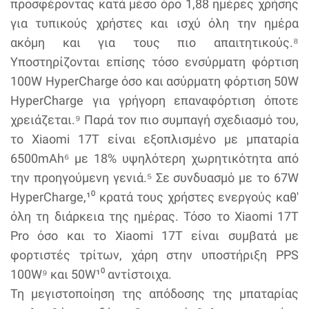
προσφέροντας κατά μέσο όρο 1,88 ημέρες χρήσης
για τυπικούς χρήστες και ισχύ όλη την ημέρα
ακόμη και για τους πιο απαιτητικούς.⁸
Υποστηρίζονται επίσης τόσο ενσύρματη φόρτιση
100W HyperCharge όσο και ασύρματη φόρτιση 50W
HyperCharge για γρήγορη επαναφόρτιση όποτε
χρειάζεται.⁹ Παρά τον πιο συμπαγή σχεδιασμό του,
το Xiaomi 17T είναι εξοπλισμένο με μπαταρία
6500mAh⁶ με 18% υψηλότερη χωρητικότητα από
την προηγούμενη γενιά.⁵ Σε συνδυασμό με το 67W
HyperCharge,¹⁰ κρατά τους χρήστες ενεργούς καθ'
όλη τη διάρκεια της ημέρας. Τόσο το Xiaomi 17T
Pro όσο και το Xiaomi 17T είναι συμβατά με
φορτιστές τρίτων, χάρη στην υποστήριξη PPS
100W⁹ και 50W¹⁰ αντίστοιχα.
Τη μεγιστοποίηση της απόδοσης της μπαταρίας