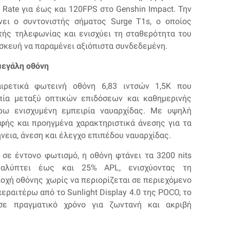
e Rate για έως και 120FPS στο Genshin Impact. Την
ει ο συντονιστής σήματος Surge T1s, ο οποίος
τής τηλεφωνίας και ενισχύει τη σταθερότητα του
συσκευή να παραμένει αξιόπιστα συνδεδεμένη.
μεγάλη οθόνη
ιρετικά φωτεινή οθόνη 6,83 ιντσών 1,5K που
οπία μεταξύ οπτικών επιδόσεων και καθημερινής
έρω ενισχυμένη εμπειρία ναυαρχίδας. Με υψηλή
φής και προηγμένα χαρακτηριστικά άνεσης για τα
νεια, άνεση και έλεγχο επιπέδου ναυαρχίδας.
 σε έντονο φωτισμό, η οθόνη φτάνει τα 3200 nits
καλύπτει έως και 25% APL, ενισχύοντας τη
οχή οθόνης χωρίς να περιορίζεται σε περιεχόμενο
εραιτέρω από το Sunlight Display 4.0 της POCO, το
 σε πραγματικό χρόνο για ζωντανή και ακριβή