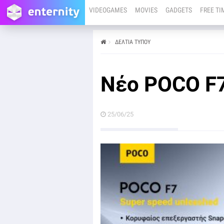
VIDEOGAMES
MOVIES
GADGETS
FREE TI
ΔΕΛΤΙΑ ΤΥΠΟΥ
από
25/06/25
Όταν ο φουτουριστικός σχεδιασμός συναντά την
εξαιρετική ισχύ
Νέο POCO F
25/06/25