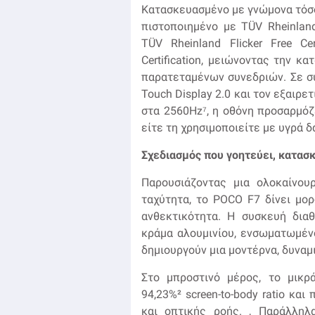
Κατασκευασμένο με γνώμονα τόσο 
πιστοποιημένο με TÜV Rheinland 
TÜV Rheinland Flicker Free Cer
Certification, μειώνοντας την κ
παρατεταμένων συνεδριών. Σε σ
Touch Display 2.0 και τον εξαιρ
στα 2560Hz⁷, η οθόνη προσαρμόζ
είτε τη χρησιμοποιείτε με υγρά δ
Σχεδιασμός που γοητεύει, κατασκ
Παρουσιάζοντας μια ολοκαίνου
ταχύτητα, το POCO F7 δίνει μο
ανθεκτικότητα. Η συσκευή διαθ
κράμα αλουμινίου, ενσωματωμέν
δημιουργούν μια μοντέρνα, δυναμ
Στο μπροστινό μέρος, το μικρά
94,23%² screen-to-body ratio κα
και οπτικής ροής. , Παράλληλ