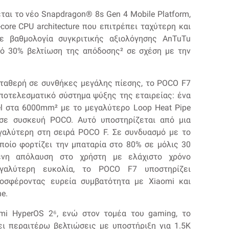
αι το νέο Snapdragon®️ 8s Gen 4 Mobile Platform,
g-core CPU architecture που επιτρέπει ταχύτερη και
ε βαθμολογία συγκριτικής αξιολόγησης AnTuTu
από 30% βελτίωση της απόδοσης² σε σχέση με την
 σταθερή σε συνθήκες μεγάλης πίεσης, το POCO F7
αποτελεσματικό σύστημα ψύξης της εταιρείας: ένα
el στα 6000mm² με το μεγαλύτερο Loop Heat Pipe
 σε συσκευή POCO. Αυτό υποστηρίζεται από μια
εγαλύτερη στη σειρά POCO F. Σε συνδυασμό με το
ποίο φορτίζει την μπαταρία στο 80% σε μόλις 30
ένη απόλαυση στο χρήστη με ελάχιστο χρόνο
εγαλύτερη ευκολία, το POCO F7 υποστηρίζει
ροσφέροντας ευρεία συμβατότητα με Xiaomi και
e.
mi HyperOS 2⁶, ενώ στον τομέα του gaming, το
νει περαιτέρω βελτιώσεις με υποστήριξη για 1.5K