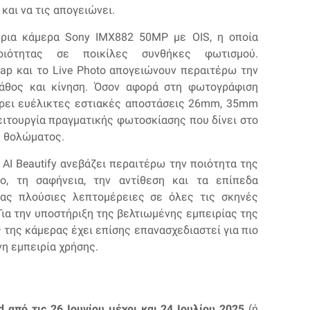
και να τις απογειώνει.
ύρια κάμερα Sony IMX882 50MP με OIS, η οποία
ιότητας σε ποικίλες συνθήκες φωτισμού.
nap και το Live Photo απογειώνουν περαιτέρω την
βάθος και κίνηση. Όσον αφορά στη φωτογράφιση
ρει ευέλικτες εστιακές αποστάσεις 26mm, 35mm
ειτουργία πραγματικής φωτοσκίασης που δίνει στο
η θολώματος.
- AI Beautify ανεβάζει περαιτέρω την ποιότητα της
νο, τη σαφήνεια, την αντίθεση και τα επίπεδα
τας πλούσιες λεπτομέρειες σε όλες τις σκηνές
ια την υποστήριξη της βελτιωμένης εμπειρίας της
 της κάμερας έχει επίσης επανασχεδιαστεί για πιο
η εμπειρία χρήσης.
d από τις 26 Ιουνίου μέχρι και 24 Ιουλίου 2025
(ή