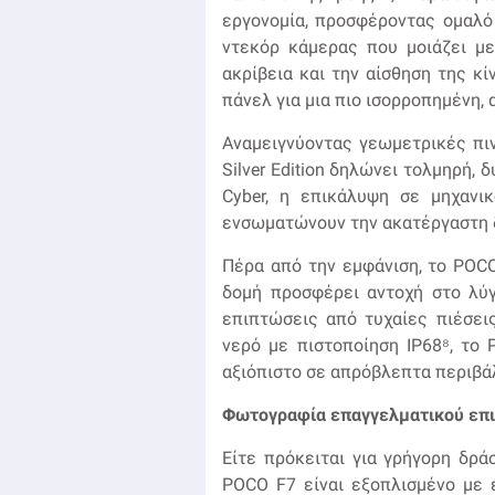
εργονομία, προσφέροντας ομαλό
ντεκόρ κάμερας που μοιάζει μ
ακρίβεια και την αίσθηση της κ
πάνελ για μια πιο ισορροπημένη, 
Αναμειγνύοντας γεωμετρικές πιν
Silver Edition δηλώνει τολμηρή,
Cyber, η επικάλυψη σε μηχανι
ενσωματώνουν την ακατέργαστη δ
Πέρα από την εμφάνιση, το POCO 
δομή προσφέρει αντοχή στο λύγ
επιπτώσεις από τυχαίες πιέσει
νερό με πιστοποίηση IP68⁸, το
αξιόπιστο σε απρόβλεπτα περιβά
Φωτογραφία επαγγελματικού επι
Είτε πρόκειται για γρήγορη δρά
POCO F7 είναι εξοπλισμένο με 