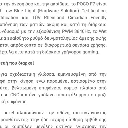
την άνεση όσο και την ακρίβεια, το POCO F7 είναι
Low Blue Light (Hardware Solution) Certification,
tification και TÜV Rheinland Circadian Friendly
αταπόνηση των ματιών ακόμη και κατά τη διάρκεια
υνδυασμό με την εξασθένιση PWM 3840Hz, το Wet
ετικά ευαίσθητο ρυθμό δειγματοληψίας άμεσης αφής
εται απρόσκοπτα σε διαφορετικά σενάρια χρήσης,
άχτυλα είτε κατά τη διάρκεια γρήγορου gaming.
ευή που διαρκεί
ργια σχεδιαστική γλώσσα, εμπνευσμένη από την
ρφή στην κίνηση, ενώ παραμένει εστιασμένο στην
έτει βελτιωμένη επιφάνεια, κομψό πλαίσιο από
ο σε CNC και ένα γυάλινο πίσω κάλυμμα που μαζί
ική εμφάνιση.
 bezel πλαισιώνουν την οθόνη, επιτυγχάνοντας
ι προσθέτοντας στην ήδη ισχυρή αίσθηση εμβύθισης
α, οι καμπύλες μεγάλης ακτίνας ενισχύουν την