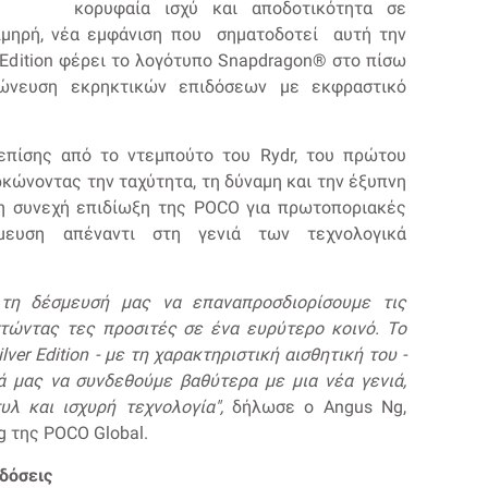
κορυφαία ισχύ και αποδοτικότητα σε
λμηρή, νέα εμφάνιση που σηματοδοτεί αυτή την
r Edition φέρει το λογότυπο Snapdragon®️ στο πίσω
χώνευση εκρηκτικών επιδόσεων με εκφραστικό
επίσης από το ντεμπούτο του Rydr, του πρώτου
ρκώνοντας την ταχύτητα, τη δύναμη και την έξυπνη
 τη συνεχή επιδίωξη της POCO για πρωτοποριακές
μευση απέναντι στη γενιά των τεχνολογικά
η δέσμευσή μας να επαναπροσδιορίσουμε τις
στώντας τες προσιτές σε ένα ευρύτερο κοινό. Το
ver Edition - με τη χαρακτηριστική αισθητική του -
 μας να συνδεθούμε βαθύτερα με μια νέα γενιά,
λ και ισχυρή τεχνολογία",
δήλωσε ο Angus Ng,
g της POCO Global.
ιδόσεις