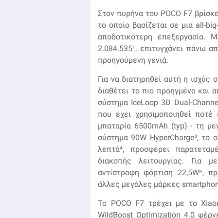
Στον πυρήνα του POCO F7 βρίσκετ
το οποίο βασίζεται σε μια all-bi
αποδοτικότερη επεξεργασία. Μ
2.084.535¹, επιτυγχάνει πάνω 
προηγούμενη γενιά.
Για να διατηρηθεί αυτή η ισχύς
διαθέτει το πιο προηγμένο και 
σύστημα IceLoop 3D Dual-Chann
που έχει χρησιμοποιηθεί ποτέ
μπαταρία 6500mAh (typ) - τη μ
σύστημα 90W HyperCharge³, το ο
λεπτά⁴, προσφέρει παρατεταμ
διακοπής λειτουργίας. Για μ
αντίστροφη φόρτιση 22,5W⁵, π
άλλες μεγάλες μάρκες smartphon
Το POCO F7 τρέχει με το Xiao
WildBoost Optimization 4.0 φέρ