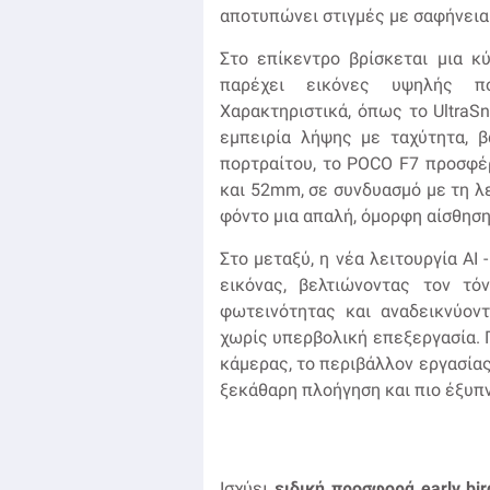
αποτυπώνει στιγμές με σαφήνεια 
Στο επίκεντρο βρίσκεται μια κ
παρέχει εικόνες υψηλής πο
Χαρακτηριστικά, όπως το UltraS
εμπειρία λήψης με ταχύτητα, 
πορτραίτου, το POCO F7 προσφέ
και 52mm, σε συνδυασμό με τη λ
φόντο μια απαλή, όμορφη αίσθησ
Στο μεταξύ, η νέα λειτουργία AI 
εικόνας, βελτιώνοντας τον τό
φωτεινότητας και αναδεικνύον
χωρίς υπερβολική επεξεργασία. Γ
κάμερας, το περιβάλλον εργασίας
ξεκάθαρη πλοήγηση και πιο έξυπν
Ισχύει
ειδική προσφορά early bir