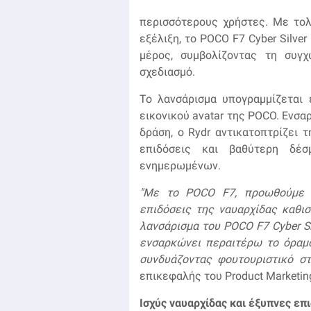
περισσότερους χρήστες. Με το
εξέλιξη, το POCO F7 Cyber Silve
μέρος, συμβολίζοντας τη συγ
σχεδιασμό.
Το λανσάρισμα υπογραμμίζεται 
εικονικού avatar της POCO. Ενσα
δράση, ο Rydr αντικατοπτρίζει
επιδόσεις και βαθύτερη δέσ
ενημερωμένων.
"Με το POCO F7, προωθούμε τ
επιδόσεις της ναυαρχίδας καθι
λανσάρισμα του POCO F7 Cyber Sil
ενσαρκώνει περαιτέρω το όραμά
συνδυάζοντας φουτουριστικό στυ
επικεφαλής του Product Marketin
Ισχύς ναυαρχίδας και έξυπνες επ