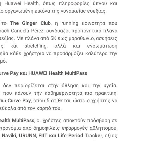
ή Huawei Health, όπως πληροφορίες ύπνου και
ιο οργανωμένη εικόνα της γυναικείας ευεξίας.
, το
The
Ginger
Club
, η running κοινότητα που
oach Candela Pérez, συνδυάζει προπονητικά πλάνα
ευεξίας. Με πλάνα από 5K έως μαραθώνιο, ασκήσεις
ής και stretching, αλλά και ενσωμάτωση
ηθά κάθε χρήστρια να προσαρμόζει καλύτερα την
μό.
rve Pay και HUAWEI Health MultiPass
δεν περιορίζεται στην άθληση και την υγεία.
ς που κάνουν την καθημερινότητα πιο πρακτική,
έσω
Curve
Pay
, όπου διατίθεται, ώστε ο χρήστης να
εύκολα από τον καρπό του.
ealth
MultiPass
, οι χρήστες αποκτούν πρόσβαση σε
 προνόμια από δημοφιλείς εφαρμογές αθλητισμού,
,
Naviki
,
URUNN
,
FIIT
και
Life
Period
Tracker
, αξίας