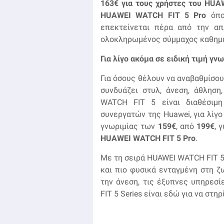
163€ για τους χρήστες του
HUA
HUAWEI
WATCH
FIT
5
Pro
όπου
επεκτείνεται πέρα από την απ
ολοκληρωμένος σύμμαχος καθημε
Για λίγο ακόμα σε ειδική τιμή γν
Για όσους θέλουν να αναβαθμίσου
συνδυάζει στυλ, άνεση, άθληση
WATCH FIT 5 είναι διαθέσιμ
συνεργατών της Huawei, για λίγο
γνωριμίας των
159€
, από
199€
, 
HUAWEI
WATCH
FIT
5
Pro
.
Με τη σειρά HUAWEI WATCH FIT 5,
και πιο φυσικά ενταγμένη στη ζ
την άνεση, τις έξυπνες υπηρεσ
FIT 5 Series είναι εδώ για να στη