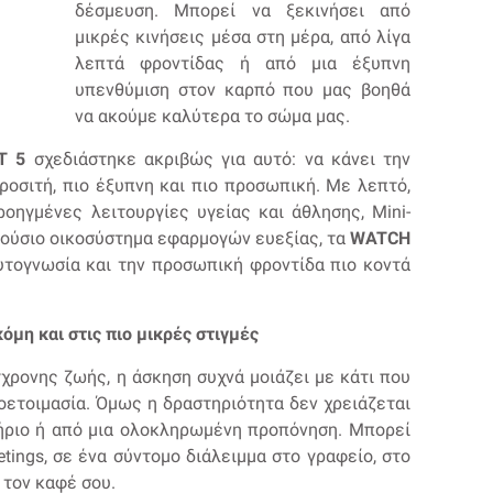
δέσμευση. Μπορεί να ξεκινήσει από
μικρές κινήσεις μέσα στη μέρα, από λίγα
λεπτά φροντίδας ή από μια έξυπνη
υπενθύμιση στον καρπό που μας βοηθά
να ακούμε καλύτερα το σώμα μας.
T
5
σχεδιάστηκε ακριβώς για αυτό: να κάνει την
ροσιτή, πιο έξυπνη και πιο προσωπική. Με λεπτό,
οηγμένες λειτουργίες υγείας και άθλησης, Mini-
λούσιο οικοσύστημα εφαρμογών ευεξίας, τα
WATCH
υτογνωσία και την προσωπική φροντίδα πιο κοντά
κόμη και στις πιο μικρές στιγμές
χρονης ζωής, η άσκηση συχνά μοιάζει με κάτι που
οετοιμασία. Όμως η δραστηριότητα δεν χρειάζεται
τήριο ή από μια ολοκληρωμένη προπόνηση. Μπορεί
tings, σε ένα σύντομο διάλειμμα στο γραφείο, στο
 τον καφέ σου.