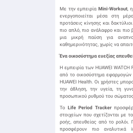
Με την εμπειρία
Mini
-
Workout
, 
ενεργοποιείται μέσα στη μέρ
προτάσεις κίνησης και δακτύλιο
πιο απλό, πιο ανάλαφρο και πιο 
μια μικρή παύση για αναπν
καθημερινότητας, χωρίς να απαι
Ένα οικοσύστημα ευεξίας απευθε
Η εμπειρία των HUAWEI WATCH FI
από το οικοσύστημα εφαρμογών π
HUAWEI Health. Οι χρήστες μπο
την άθληση, την υγεία, τη γυν
προσωπικού ρυθμού του σώματος
Το
Life
Period
Tracker
προσφέρε
στοιχείων που σχετίζονται με τ
ροής, απευθείας από το ρολόι
προσφέρουν πιο αναλυτικά i