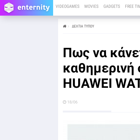
VIDEOGAMES
MOVIES
GADGETS
FREE TI
ΔΕΛΤΙΑ ΤΥΠΟΥ
από
18/06
Αποκτήστε τα επωφελούμενοι για λίγο ακόμα από την
ειδική τιμή γνωριμίας
Πως να κάνε
καθημερινή 
HUAWEI WAT
18/06