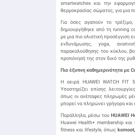
smartwatches και την εφαρμογ
θερμοκρασίας σώματος, για μια π
Για όσες αγαπούν το τρέξιμο
δημιουργήθηκε από τη running c
με μια πιο ολιστική προσέγγιση 
ενδυνάμωσης, yoga, αναπνο
παρακολούθησης του κύκλου, βο
προπόνησή της στον δικό της ρυθ
Πιο έξυπνη καθημερινότητα με Cu
Η σειρά HUAWEI WATCH FIT 5 
Υποστηρίζει επίσης λειτουργίε
όπως οι ανέπαφες πληρωμές μ
μπορεί να πληρώνει γρήγορα και 
Παράλληλα, μέσω του
HUAWEI
H
Huawei Health+ membership και
fitness και lifestyle, όπως
komoot