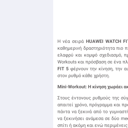
Η νέα σειρά
HUAWEI
WATCH
FI
καθημερινή δραστηριότητα πιο π
ελαφρύ και κομψό σχεδιασμό, πρ
Workouts και πρόσβαση σε ένα π
FIT
5
φέρνουν την κίνηση, την α
στον ρυθμό κάθε χρήστη.
Mini
-
Workout
: Η κίνηση χωράει α
Στους έντονους ρυθμούς της σύγ
απαιτεί χρόνο, πρόγραμμα και πρ
πάντα να ξεκινά από το γυμνασ
να ξεκινήσει ανάμεσα σε δύο mee
σπίτι ή ακόμη και ενώ περιμένεις