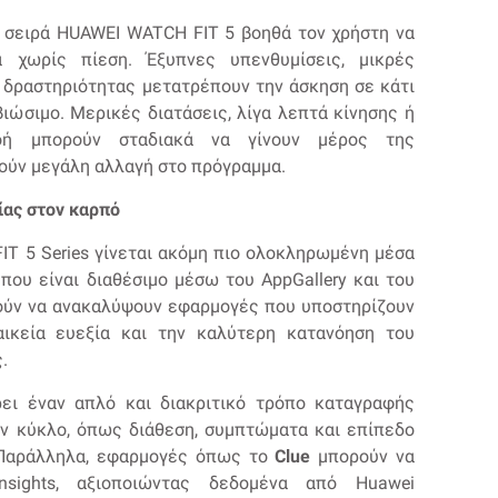
η σειρά HUAWEI WATCH FIT 5 βοηθά τον χρήστη να
α χωρίς πίεση. Έξυπνες υπενθυμίσεις, μικρές
ι δραστηριότητας μετατρέπουν την άσκηση σε κάτι
βιώσιμο. Μερικές διατάσεις, λίγα λεπτά κίνησης ή
οή μπορούν σταδιακά να γίνουν μέρος της
τούν μεγάλη αλλαγή στο πρόγραμμα.
ίας στον καρπό
T 5 Series γίνεται ακόμη πιο ολοκληρωμένη μέσα
ου είναι διαθέσιμο μέσω του AppGallery και του
ρούν να ανακαλύψουν εφαρμογές που υποστηρίζουν
αικεία ευεξία και την καλύτερη κατανόηση του
.
ι έναν απλό και διακριτικό τρόπο καταγραφής
ον κύκλο, όπως διάθεση, συμπτώματα και επίπεδο
. Παράλληλα, εφαρμογές όπως το
Clue
μπορούν να
nsights, αξιοποιώντας δεδομένα από Huawei