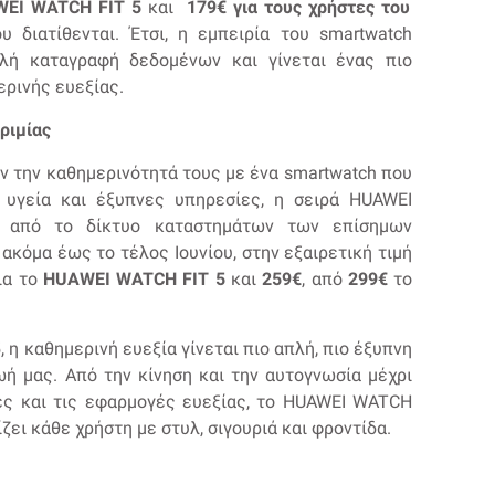
WEI
WATCH
FIT
5
και
179€ για τους χρήστες του
 διατίθενται. Έτσι, η εμπειρία του smartwatch
λή καταγραφή δεδομένων και γίνεται ένας πιο
ρινής ευεξίας.
ωριμίας
ν την καθημερινότητά τους με ένα smartwatch που
, υγεία και έξυπνες υπηρεσίες, η σειρά HUAWEI
η από το δίκτυο καταστημάτων των επίσημων
 ακόμα έως το τέλος Ιουνίου, στην εξαιρετική τιμή
για το
HUAWEI
WATCH
FIT
5
και
259€
, από
299€
το
 η καθημερινή ευεξία γίνεται πιο απλή, πιο έξυπνη
ωή μας. Από την κίνηση και την αυτογνωσία μέχρι
ίες και τις εφαρμογές ευεξίας, το HUAWEI WATCH
ρίζει κάθε χρήστη με στυλ, σιγουριά και φροντίδα.