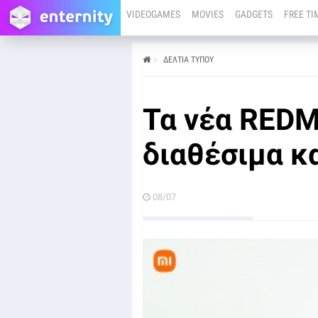
VIDEOGAMES
MOVIES
GADGETS
FREE TI
ΔΕΛΤΙΑ ΤΥΠΟΥ
από
08/07
Κορυφαία εμπειρία ήχου και έξυπνες λειτουργίες
Τα νέα REDM
διαθέσιμα κ
08/07