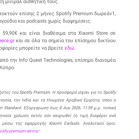
τη μίνιμαλ αισθητική τους.
αποκτούν επίσης 2 μήνες Spotify Premium δωρεάν
1
,
γούδια και podcasts χωρίς διαφημίσεις.
59,90€ και είναι διαθέσιμα στα Xiaomi Store σε
eece.gr
και σε όλα τα σημεία του επίσημου δικτύου
οφορίες μπορείτε να βρείτε
εδώ
.
από την Info Quest Technologies, επίσημο διανομέα
 Κύπρο.
στες του Spotify Premium. Η προσφορά ισχύει για το Spotify
ονησία, την Ινδία και τα Ηνωμένα Αραβικά Εμιράτα, όπου η
m Standard. Εξαργύρωση έως 8 Αυγ 2026, 11:59 μ.μ. τοπική
ηνιαία χρέωση εκτός εάν ακυρωθεί (η τιμή διαφέρει ανά
 μέσω της εφαρμογής Xiaomi Earbuds. Αναλυτικοί όροι:
otify-premium-terms/