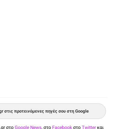
.gr στις προτεινόμενες πηγές σου στη Google
.gr στο
Google News
, στο
Facebook
στο
Twitter
και