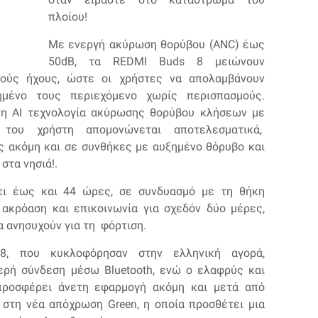
πλοίου!
Με ενεργή ακύρωση θορύβου (ANC) έως
50dB, τα REDMI Buds 8 μειώνουν
κούς ήχους, ώστε οι χρήστες να απολαμβάνουν
ημένο τους περιεχόμενο χωρίς περισπασμούς.
νη AI τεχνολογία ακύρωσης θορύβου κλήσεων με
ου χρήστη απομονώνεται αποτελεσματικά,
ς ακόμη και σε συνθήκες με αυξημένο θόρυβο και
στα νησιά!.
ει έως και 44 ώρες, σε συνδυασμό με τη θήκη
 ακρόαση και επικοινωνία για σχεδόν δύο μέρες,
α ανησυχούν για τη φόρτιση.
8, που κυκλοφόρησαν στην ελληνική αγορά,
ερή σύνδεση μέσω Bluetooth, ενώ ο ελαφρύς και
προσφέρει άνετη εφαρμογή ακόμη και μετά από
 στη νέα απόχρωση Green, η οποία προσθέτει μια