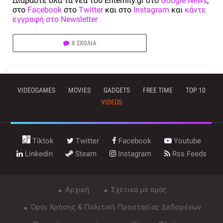
Διαβάστε όλα τα νέα του Enternity.gr στο
Google News
,
στο
Facebook
στο
Twitter
και στο
Instagram
και
κάντε
εγγραφή στο Newsletter
0 ΣΧΟΛΙΑ
VIDEOGAMES
MOVIES
GADGETS
FREE TIME
TOP 10
VIDEOS
Tiktok
Twitter
Facebook
Youtube
Linkedin
Steam
Instagram
Rss Feeds
Αρχική
Σχετικά με εμάς
Όροι Χρήσης & Πολιτική Προστασίας Δεδομένων