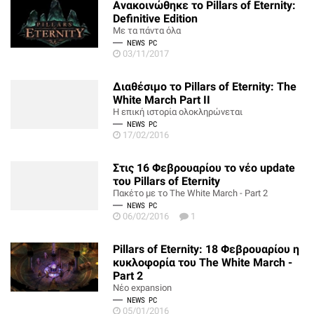
Ανακοινώθηκε το Pillars of Eternity:
Definitive Edition
Με τα πάντα όλα
NEWS
PC
03/11/2017
Διαθέσιμο το Pillars of Eternity: The
White March Part II
Η επική ιστορία ολοκληρώνεται
NEWS
PC
17/02/2016
Στις 16 Φεβρουαρίου το νέο update
του Pillars of Eternity
Πακέτο με το The White March - Part 2
NEWS
PC
06/02/2016
1
Pillars of Eternity: 18 Φεβρουαρίου η
κυκλοφορία του The White March -
Part 2
Νέο expansion
NEWS
PC
05/01/2016