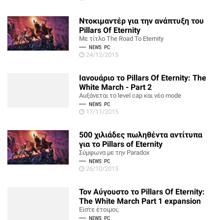
Ντοκιμαντέρ για την ανάπτυξη του
Pillars Of Eternity
Με τίτλο The Road To Eternity
NEWS
PC
24/12/2015
Ιανουάριο το Pillars Of Eternity: The
White March - Part 2
Αυξάνεται το level cap και νέο mode
NEWS
PC
17/11/2015
500 χιλιάδες πωληθέντα αντίτυπα
για το Pillars of Eternity
Σύμφωνα με την Paradox
NEWS
PC
26/10/2015
Τον Αύγουστο το Pillars Of Eternity:
The White March Part 1 expansion
Είστε έτοιμοι;
NEWS
PC