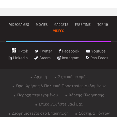
VIDEOGAMES
MOVIES
GADGETS
FREE TIME
TOP 10
VIDEOS
Tiktok
Twitter
Facebook
Youtube
Linkedin
Steam
Instagram
Rss Feeds
Αρχική
Σχετικά με εμάς
Όροι Χρήσης & Πολιτική Προστασίας Δεδομένων
Παροχή περιεχομένου
Χάρτης Πλοήγησης
Επικοινωνήστε μαζί μας
Διαφημιστείτε στο Enternity.gr
Σύστημα Πόντων