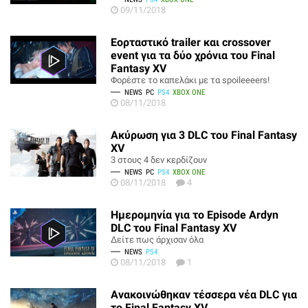
09/11/2018
Εορταστικό trailer και crossover
event για τα δύο χρόνια του Final
Fantasy XV
Φορέστε το καπελάκι με τα spoileeeers!
NEWS
PC
PS4
XBOX ONE
08/11/2018
Ακύρωση για 3 DLC του Final Fantasy
XV
3 στους 4 δεν κερδίζουν
NEWS
PC
PS4
XBOX ONE
08/11/2018
4
Ημερομηνία για το Episode Ardyn
DLC του Final Fantasy XV
Δείτε πως άρχισαν όλα
NEWS
PS4
08/11/2018
1
Ανακοινώθηκαν τέσσερα νέα DLC για
το Final Fantasy XV