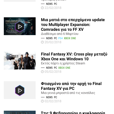
NEWS
PC
22/02/2018
Μια ματιά στο επερχόμενο update
του Multiplayer Expansion:
Comrades για το FF XV
Διαθέσιμο από 6 Μαρτίου
NEWS
PC
PS4
XBOX ONE
20/02/2018
Final Fantasy XV: Cross play μεταξύ
Xbox One και Windows 10
Εκτός πάρτι η χρήστες Steam
NEWS
PC
XBOX ONE
05/02/2018
Φτιαγμένο από την αρχή το Final
Fantasy XV για PC
Μια γενιά μπροστά από τις κονσόλες
NEWS
PC
02/02/2018
Στις 9 Φεβρουαρίου η κυκλοφορία