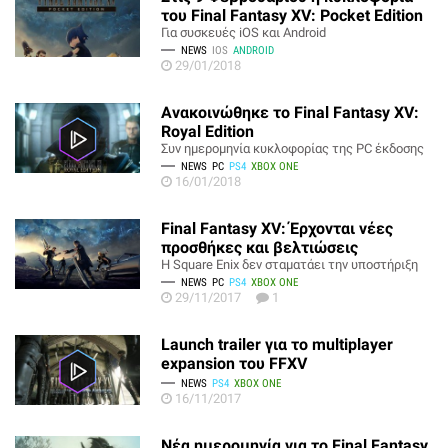
του Final Fantasy XV: Pocket Edition
Για συσκευές iOS και Android
NEWS
IOS
ANDROID
29/01/2018
Ανακοινώθηκε το Final Fantasy XV:
Royal Edition
Συν ημερομηνία κυκλοφορίας της PC έκδοσης
NEWS
PC
PS4
XBOX ONE
16/01/2018
Final Fantasy XV: Έρχονται νέες
προσθήκες και βελτιώσεις
H Square Enix δεν σταματάει την υποστήριξη
NEWS
PC
PS4
XBOX ONE
29/11/2017
1
Launch trailer για το multiplayer
expansion του FFXV
NEWS
PS4
XBOX ONE
16/11/2017
Νέα ημερομηνία για το Final Fantasy