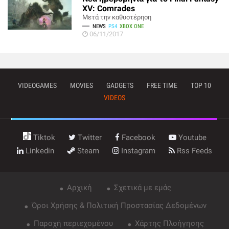
XV: Comrades
Μετά την καθυστέρηση
NEWS
PS4
XBOX ONE
06/11/2017
VIDEOGAMES
MOVIES
GADGETS
FREE TIME
TOP 10
VIDEOS
Tiktok
Twitter
Facebook
Youtube
Linkedin
Steam
Instagram
Rss Feeds
Αρχική
Σχετικά με εμάς
Όροι Χρήσης & Πολιτική Προστασίας Δεδομένων
Παροχή περιεχομένου
Χάρτης Πλοήγησης