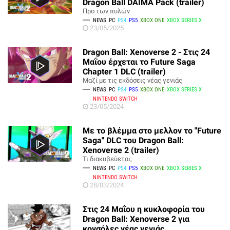
Dragon Ball DAIMA Pack (trailer)
Προ των πυλών
NEWS
PC
PS4
PS5
XBOX ONE
XBOX SERIES X
23/05/2025
Dragon Ball: Xenoverse 2 - Στις 24
Μαΐου έρχεται το Future Saga
Chapter 1 DLC (trailer)
Μαζί με τις εκδόσεις νέας γενιάς
NEWS
PC
PS4
PS5
XBOX ONE
XBOX SERIES X
NINTENDO SWITCH
23/05/2024
Με το βλέμμα στο μελλον το "Future
Saga" DLC του Dragon Ball:
Xenoverse 2 (trailer)
Τι διακυβεύεται;
NEWS
PC
PS4
PS5
XBOX ONE
XBOX SERIES X
NINTENDO SWITCH
28/03/2024
Στις 24 Μαΐου η κυκλοφορία του
Dragon Ball: Xenoverse 2 για
κονσόλες νέας γενιάς