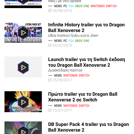
Μαζί με νέο update
NEWS
PC
PS4
XBOX ONE
NINTENDO SWITCH
24/08/2018
Infinite History trailer για το Dragon
Ball Xenoverse 2
Ultra Instinct Goku κατά Jiren
NEWS
PC
PS4
XBOX ONE
24/02/2018
Launch trailer για τη Switch έκδοση
του Dragon Ball Xenoverse 2
Διασκέδαση παντού
NEWS
NINTENDO SWITCH
25/09/2017
Πρώτο trailer για το Dragon Ball
Xenoverse 2 σε Switch
NEWS
NINTENDO SWITCH
13/07/2017
DB Super Pack 4 trailer για το Dragon
Ball Xenoverse 2