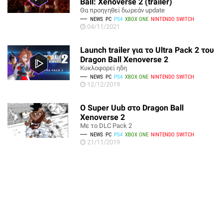
Ball: Xenoverse 2 (trailer)
Θα προηγηθεί δωρεάν update
NEWS
PC
PS4
XBOX ONE
NINTENDO SWITCH
04/11/2021
Launch trailer για το Ultra Pack 2 του
Dragon Ball Xenoverse 2
Κυκλοφορεί ηδη
NEWS
PC
PS4
XBOX ONE
NINTENDO SWITCH
12/12/2019
Ο Super Uub στο Dragon Ball
Xenoverse 2
Με το DLC Pack 2
NEWS
PC
PS4
XBOX ONE
NINTENDO SWITCH
21/11/2019