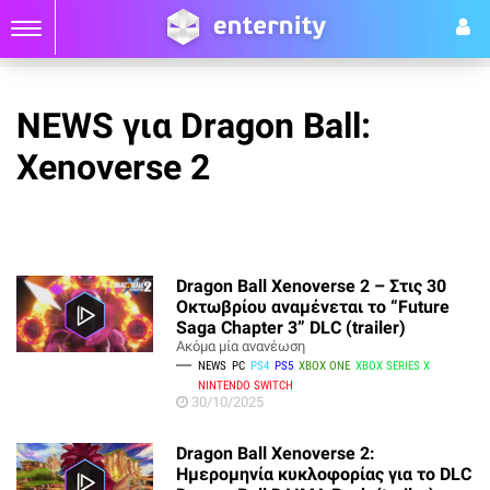
NEWS για Dragon Ball:
Xenoverse 2
Dragon Ball Xenoverse 2 – Στις 30
Οκτωβρίου αναμένεται το “Future
Saga Chapter 3” DLC (trailer)
Ακόμα μία ανανέωση
NEWS
PC
PS4
PS5
XBOX ONE
XBOX SERIES X
NINTENDO SWITCH
30/10/2025
Dragon Ball Xenoverse 2:
Ημερομηνία κυκλοφορίας για το DLC