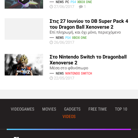
NEWS
PC
PS4
XBOX ONE
27/06/2017
1
Στις 27 Ιουνίου το DB Super Pack 4
του Dragon Ball Xenoverse 2
Επί πληρωμή, και όχι μόνο, περιεχόμενο
NEWS
PS4
XBOX ONE
26/06/2017
Στο Nintendo Switch το Dragonball
Xenoverse 2
Μέσα στο φθινόπωρο
NEWS
NINTENDO SWITCH
22/05/2017
VIDEOGAMES
MOVIES
GADGETS
FREE TIME
TOP 10
VIDEOS