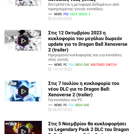
Επιτρέπεται η μεταφορά δεδομένων από
προηγούμενης-γενιάς κονσόλες
NEWS
PS5
XBOX SERIES X
03/03/2024
Στις 12 Οκτωβρίου 2023 η
κυκλοφορία του μεγάλου δωρεάν
update για το Dragon Ball Xenoverse
2 (trailer)
Ημερομηνία κυκλοφορίας και για κονσόλες
νέας γενιάς
NEWS
PC
PS4
XBOX ONE
NINTENDO SWITCH
13/10/2023
Στις 7 Ιουλίου η κυκλοφορία του
νέου DLC για το Dragon Ball:
Xenoverse 2 (trailer)
Για κονσόλες και PC
NEWS
PC
PS4
XBOX ONE
06/07/2022
Στις 5 Νοεμβρίου θα κυκλοφορήσει
το Legendary Pack 2 DLC του Dragon