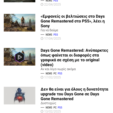
NEWS
PS5
22/04/2025
«Εμφανείς οι βελτιώσεις στο Days
Gone Remastered στο PS5», λέει η
Sony
Για να δούμε
NEWS
PS5
17/04/2025
Days Gone Remastered: Ανύπαρκτες
όπως φαίνεται οι διαφορές στα
γραφικά σε σχέση με το original
(video)
Αν και λίγο νωρίς ακόμα
NEWS
PC
PS5
17/02/2025
Δεν θα είναι για όλους η δυνατότητα
upgrade του Days Gone σε Days
Gone Remastered
Δυστυχώς
NEWS
PC
PS5
13/02/2025