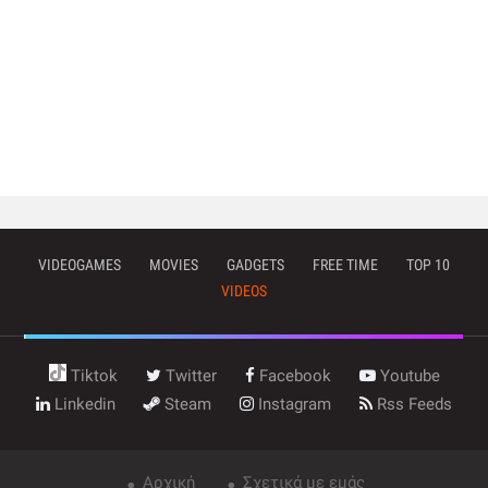
VIDEOGAMES
MOVIES
GADGETS
FREE TIME
TOP 10
VIDEOS
Tiktok
Twitter
Facebook
Youtube
Linkedin
Steam
Instagram
Rss Feeds
Αρχική
Σχετικά με εμάς