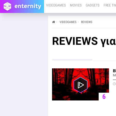
VIDEOGAMES
MOVIES
GADGETS
FREE TI
VIDEOGAMES
REVIEWS
REVIEWS για 
B
M
6