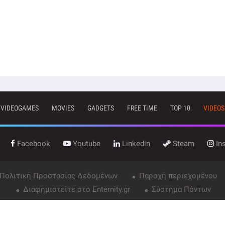
VIDEOGAMES
MOVIES
GADGETS
FREE TIME
TOP 10
VIDEOS
Facebook
Youtube
Linkedin
Steam
In
 Πολιτική Προστασίας Δεδομένων
Παροχή περιεχομένου
Διαφημιστείτε στο Enternity.gr
Σύστημα Πόντων