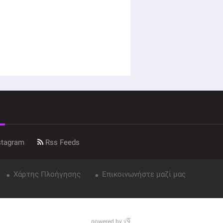
stagram
Rss Feeds
Χάρτης Πλοήγησης
Επικοινωνήστε μαζί μας
powered by √
9