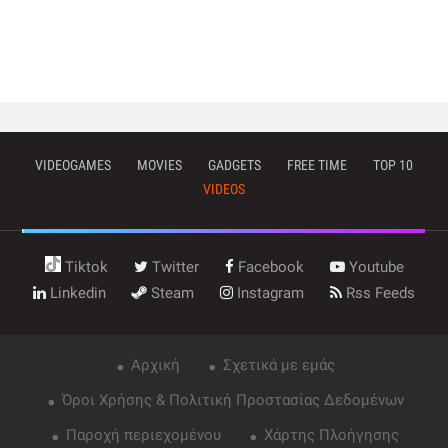
VIDEOGAMES
MOVIES
GADGETS
FREE TIME
TOP 10
VIDEOS
Tiktok
Twitter
Facebook
Youtube
Linkedin
Steam
Instagram
Rss Feeds
Αρχική
Σχετικά με εμάς
Όροι Χρήσης & Πολιτική Προστασίας Δεδομένων
Παροχή περιεχομένου
Χάρτης Πλοήγησης